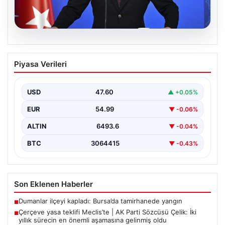
05.08.2026
Çerçeve yasa teklifi Meclis’te | AK Parti
Piyasa Verileri
Sözcüsü Çelik: İki yıllık sürecin en
önemli aşamasına gelinmiş oldu
USD
47.60
▲ +0.05%
EUR
54.99
▼ -0.06%
ALTIN
6493.6
▼ -0.04%
BTC
3064415
▼ -0.43%
Son Eklenen Haberler
Dumanlar ilçeyi kapladı: Bursa’da tamirhanede yangın
■
Çerçeve yasa teklifi Meclis’te | AK Parti Sözcüsü Çelik: İki
■
yıllık sürecin en önemli aşamasına gelinmiş oldu