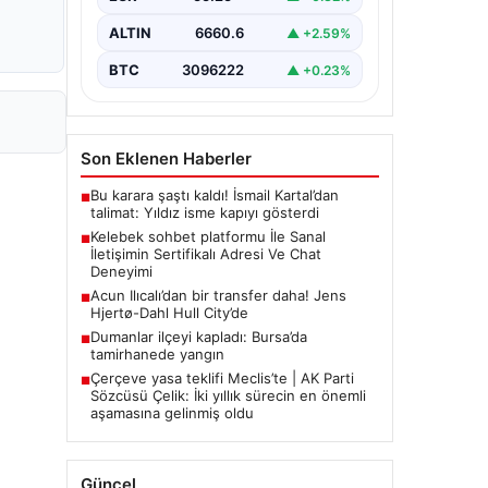
bir şekilde bağlantı sağlaması kritik
bir değer taşımaktadır. Günümüzde
ALTIN
6660.6
▲ +2.59%
birçok…
BTC
3096222
▲ +0.23%
Son Eklenen Haberler
Bu karara şaştı kaldı! İsmail Kartal’dan
■
talimat: Yıldız isme kapıyı gösterdi
Kelebek sohbet platformu İle Sanal
■
İletişimin Sertifikalı Adresi Ve Chat
Deneyimi
Acun Ilıcalı’dan bir transfer daha! Jens
■
Hjertø-Dahl Hull City’de
Dumanlar ilçeyi kapladı: Bursa’da
■
tamirhanede yangın
Çerçeve yasa teklifi Meclis’te | AK Parti
■
Sözcüsü Çelik: İki yıllık sürecin en önemli
aşamasına gelinmiş oldu
Güncel