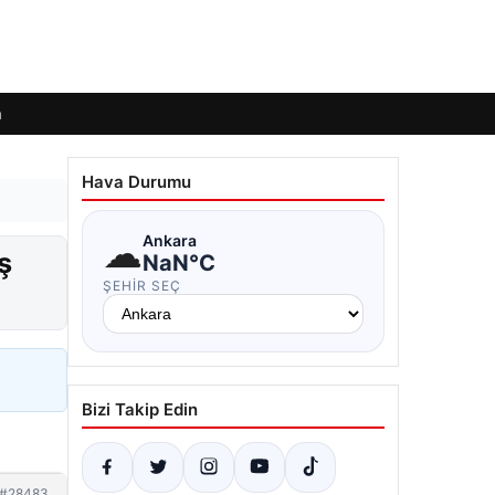
m
Hava Durumu
☁
Ankara
ş
NaN°C
ŞEHIR SEÇ
Bizi Takip Edin
#28483