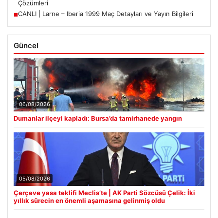
Çözümleri
CANLI | Larne – Iberia 1999 Maç Detayları ve Yayın Bilgileri
■
Güncel
06/08/2026
Dumanlar ilçeyi kapladı: Bursa’da tamirhanede yangın
05/08/2026
Çerçeve yasa teklifi Meclis’te | AK Parti Sözcüsü Çelik: İki
yıllık sürecin en önemli aşamasına gelinmiş oldu