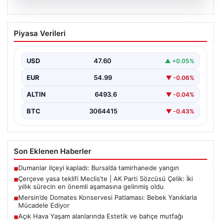
05.08.2026
Çerçeve yasa teklifi Meclis’te | AK Parti
Piyasa Verileri
Sözcüsü Çelik: İki yıllık sürecin en
önemli aşamasına gelinmiş oldu
USD
47.60
▲ +0.05%
EUR
54.99
▼ -0.06%
ALTIN
6493.6
▼ -0.04%
BTC
3064415
▼ -0.43%
Son Eklenen Haberler
Dumanlar ilçeyi kapladı: Bursa’da tamirhanede yangın
■
Çerçeve yasa teklifi Meclis’te | AK Parti Sözcüsü Çelik: İki
■
yıllık sürecin en önemli aşamasına gelinmiş oldu
Mersin’de Domates Konservesi Patlaması: Bebek Yanıklarla
■
Mücadele Ediyor
Açık Hava Yaşam alanlarında Estetik ve bahçe mutfağı
■