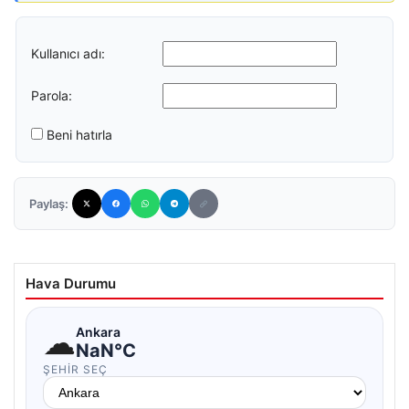
Kullanıcı adı:
Parola:
Beni hatırla
Paylaş:
Hava Durumu
☁
Ankara
NaN°C
ŞEHIR SEÇ