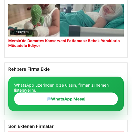
05/08/2026
Mersin’de Domates Konservesi Patlaması: Bebek Yanıklarla
Mücadele Ediyor
Rehbere Firma Ekle
WhatsApp üzerinden bize ulaşın, firmanızı hemen
listeleyelim.
WhatsApp Mesaj
Son Eklenen Firmalar