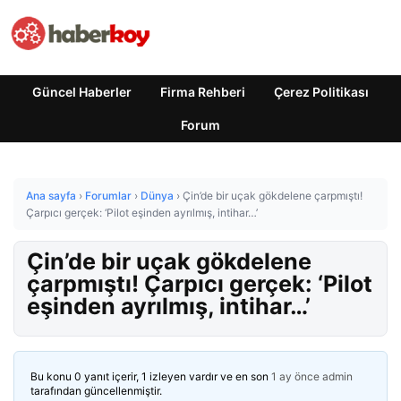
Güncel Haberler
Firma Rehberi
Çerez Politikası
Forum
Ana sayfa
›
Forumlar
›
Dünya
›
Çin’de bir uçak gökdelene çarpmıştı!
Çarpıcı gerçek: ‘Pilot eşinden ayrılmış, intihar…’
Çin’de bir uçak gökdelene
çarpmıştı! Çarpıcı gerçek: ‘Pilot
eşinden ayrılmış, intihar…’
Bu konu 0 yanıt içerir, 1 izleyen vardır ve en son
1 ay önce
admin
tarafından güncellenmiştir.