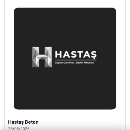
Enes Kaplan Avukatlık Bürosu
28/04/2026