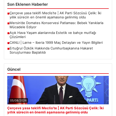
Son Eklenen Haberler
Çerçeve yasa teklifi Meclis’te | AK Parti Sözcüsü Çelik: İki
■
yıllık sürecin en önemli aşamasına gelinmiş oldu
Mersin’de Domates Konservesi Patlaması: Bebek Yanıklarla
■
Mücadele Ediyor
Açık Hava Yaşam alanlarında Estetik ve bahçe mutfağı
■
Çözümleri
CANLI | Larne – Iberia 1999 Maç Detayları ve Yayın Bilgileri
■
Ertuğrul Özkök Hakkında Cumhurbaşkanına Hakaret
■
Soruşturması Başlatıldı
Güncel
05/08/2026
Çerçeve yasa teklifi Meclis’te | AK Parti Sözcüsü Çelik: İki
yıllık sürecin en önemli aşamasına gelinmiş oldu