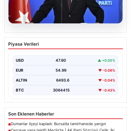
05.08.2026
Çerçeve yasa teklifi Meclis’te | AK Parti
Piyasa Verileri
Sözcüsü Çelik: İki yıllık sürecin en
önemli aşamasına gelinmiş oldu
USD
47.60
▲ +0.05%
EUR
54.99
▼ -0.06%
ALTIN
6493.6
▼ -0.04%
BTC
3064415
▼ -0.43%
Son Eklenen Haberler
Dumanlar ilçeyi kapladı: Bursa’da tamirhanede yangın
■
Çerçeve yasa teklifi Meclis’te | AK Parti Sözcüsü Çelik: İki
■