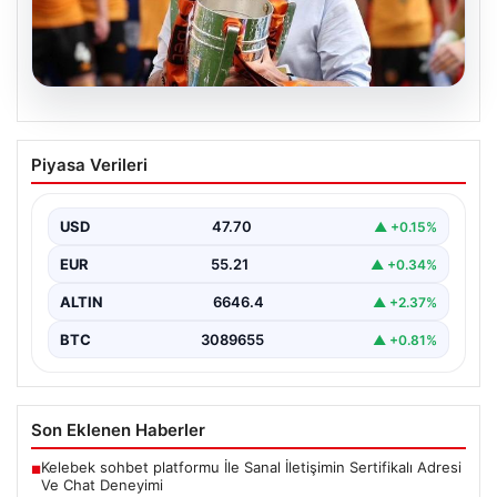
07.08.2026
Acun Ilıcalı’dan bir transfer daha! Jens
Piyasa Verileri
Hjertø-Dahl Hull City’de
USD
47.70
▲ +0.15%
EUR
55.21
▲ +0.34%
ALTIN
6646.4
▲ +2.37%
BTC
3089655
▲ +0.81%
Son Eklenen Haberler
Kelebek sohbet platformu İle Sanal İletişimin Sertifikalı Adresi
■
Ve Chat Deneyimi