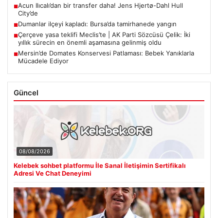
Acun Ilıcalı’dan bir transfer daha! Jens Hjertø-Dahl Hull
■
City’de
Dumanlar ilçeyi kapladı: Bursa’da tamirhanede yangın
■
Çerçeve yasa teklifi Meclis’te | AK Parti Sözcüsü Çelik: İki
■
yıllık sürecin en önemli aşamasına gelinmiş oldu
Mersin’de Domates Konservesi Patlaması: Bebek Yanıklarla
■
Mücadele Ediyor
Güncel
08/08/2026
Kelebek sohbet platformu İle Sanal İletişimin Sertifikalı
Adresi Ve Chat Deneyimi