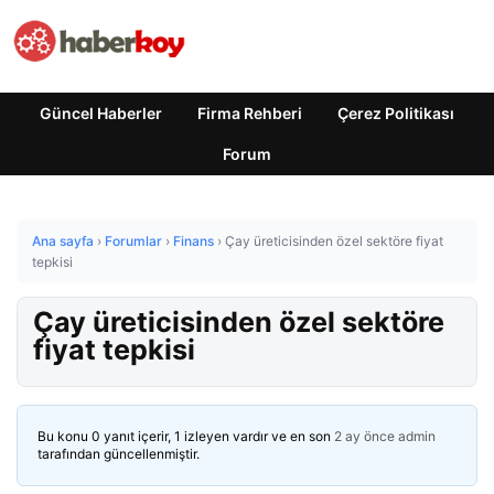
Güncel Haberler
Firma Rehberi
Çerez Politikası
Forum
Ana sayfa
›
Forumlar
›
Finans
›
Çay üreticisinden özel sektöre fiyat
tepkisi
Çay üreticisinden özel sektöre
fiyat tepkisi
Bu konu 0 yanıt içerir, 1 izleyen vardır ve en son
2 ay önce
admin
tarafından güncellenmiştir.