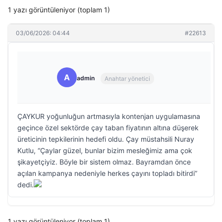
1 yazı görüntüleniyor (toplam 1)
03/06/2026: 04:44
#22613
A
admin
Anahtar yönetici
ÇAYKUR yoğunluğun artmasıyla kontenjan uygulamasına
geçince özel sektörde çay taban fiyatının altına düşerek
üreticinin tepkilerinin hedefi oldu. Çay müstahsili Nuray
Kutlu, “Çaylar güzel, bunlar bizim mesleğimiz ama çok
şikayetçiyiz. Böyle bir sistem olmaz. Bayramdan önce
açılan kampanya nedeniyle herkes çayını topladı bitirdi”
dedi.
1 yazı görüntüleniyor (toplam 1)