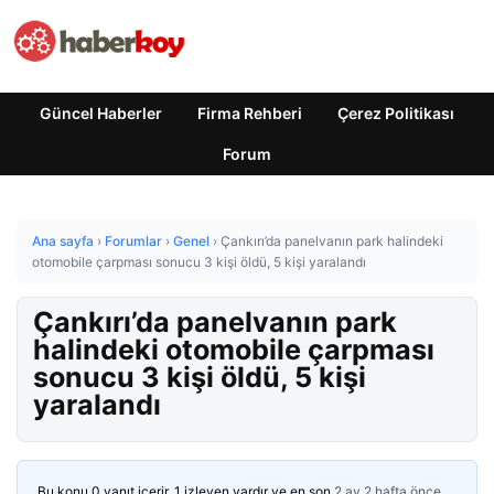
Güncel Haberler
Firma Rehberi
Çerez Politikası
Forum
Ana sayfa
›
Forumlar
›
Genel
›
Çankırı’da panelvanın park halindeki
otomobile çarpması sonucu 3 kişi öldü, 5 kişi yaralandı
Çankırı’da panelvanın park
halindeki otomobile çarpması
sonucu 3 kişi öldü, 5 kişi
yaralandı
Bu konu 0 yanıt içerir, 1 izleyen vardır ve en son
2 ay 2 hafta önce