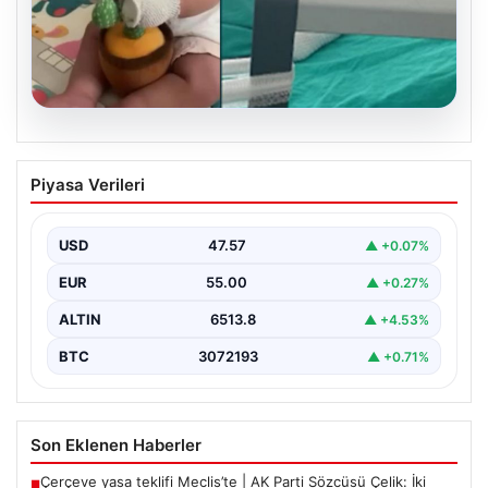
05.08.2026
Mersin’de Domates Konservesi
Piyasa Verileri
Patlaması: Bebek Yanıklarla Mücadele
Ediyor
USD
47.57
▲ +0.07%
19 Eylül 2023 tarihinde Mersin'in Çakır ailesi korku dolu
anlar yaşadı. Aile, misafirlikte oldukları…
EUR
55.00
▲ +0.27%
ALTIN
6513.8
▲ +4.53%
BTC
3072193
▲ +0.71%
Son Eklenen Haberler
Çerçeve yasa teklifi Meclis’te | AK Parti Sözcüsü Çelik: İki
■