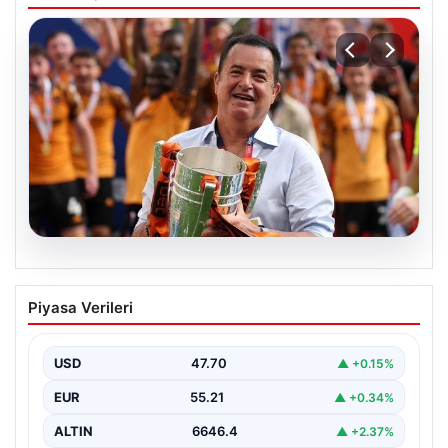
07.08.2026
Acun Ilıcalı’dan bir transfer daha! Jens
Piyasa Verileri
Hjertø-Dahl Hull City’de
USD
47.70
▲ +0.15%
EUR
55.21
▲ +0.34%
ALTIN
6646.4
▲ +2.37%