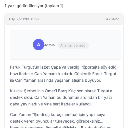
1 yazı görüntüleniyor (toplam 1)
01/07/2026: 01:58
#28427
A
admin
Anahtar yönetici
Faruk Turgut’un İzzet Çapa’ya verdiği röportajta söylediği
bazı ifadeler Can Yaman’ı kızdırdı. Günlerdir Faruk Turgut
ile Can Yaman arasında yaşanan atışma büyüyor.
Kızılcık Şerbeti’nin Ömer’i Barış Kılıç son olarak Turgut’a
destek oldu. Can Yaman bu durumun ardından bir yazı
daha yayınladı ve yine sert ifadeler kullandı.
Can Yaman “Şimdi üç kuruş menfaat için yapımcıya
destek veren oyuncular türeyecek, göreceksiniz…
Kaynak yapmayın, önemli değilsiniz… Biz de dürüst ve