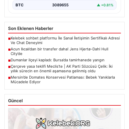
BTC
3089655
▲ +0.81%
Son Eklenen Haberler
Kelebek sohbet platformu İle Sanal İletişimin Sertifikalı Adresi
■
Ve Chat Deneyimi
Acun Ilıcalı’dan bir transfer daha! Jens Hjertø-Dahl Hull
■
City’de
Dumanlar ilçeyi kapladı: Bursa’da tamirhanede yangın
■
Çerçeve yasa teklifi Meclis’te | AK Parti Sözcüsü Çelik: İki
■
yıllık sürecin en önemli aşamasına gelinmiş oldu
Mersin’de Domates Konservesi Patlaması: Bebek Yanıklarla
■
Mücadele Ediyor
Güncel