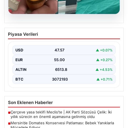
05.08.2026
Mersin’de Domates Konservesi
Piyasa Verileri
Patlaması: Bebek Yanıklarla Mücadele
Ediyor
USD
47.57
▲ +0.07%
19 Eylül 2023 tarihinde Mersin'in Çakır ailesi korku dolu
anlar yaşadı. Aile, misafirlikte oldukları…
EUR
55.00
▲ +0.27%
ALTIN
6513.8
▲ +4.53%
BTC
3072193
▲ +0.71%
Son Eklenen Haberler
Çerçeve yasa teklifi Meclis’te | AK Parti Sözcüsü Çelik: İki
■
yıllık sürecin en önemli aşamasına gelinmiş oldu
Mersin’de Domates Konservesi Patlaması: Bebek Yanıklarla
■
Mücadele Ediyor