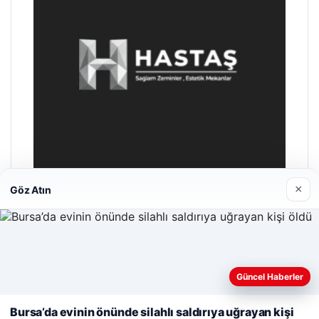
×
Göz Atın
Enes Kaplan Avukatlık Bürosu
28/04/2026
Web sitemizi nasıl kullandığınızı daha iyi anlayabilmek,
Güncel Haberler
deneyiminizi kişiselleştirmek ve geliştirmek amacıyla çerezler
kullanıyoruz.
Çerez Politikamız
Bursa’da evinin önünde silahlı saldırıya uğrayan kişi