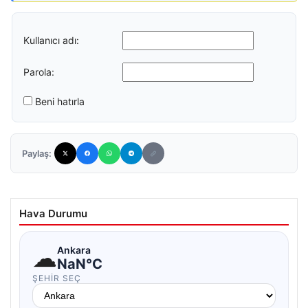
Kullanıcı adı:
Parola:
Beni hatırla
Paylaş:
Hava Durumu
☁
Ankara
NaN°C
ŞEHIR SEÇ