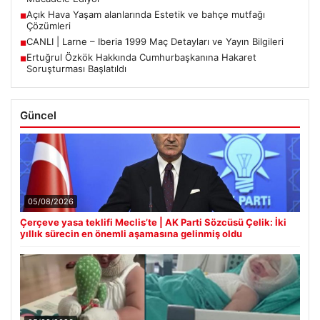
Açık Hava Yaşam alanlarında Estetik ve bahçe mutfağı
■
Çözümleri
CANLI | Larne – Iberia 1999 Maç Detayları ve Yayın Bilgileri
■
Ertuğrul Özkök Hakkında Cumhurbaşkanına Hakaret
■
Soruşturması Başlatıldı
Güncel
05/08/2026
Çerçeve yasa teklifi Meclis’te | AK Parti Sözcüsü Çelik: İki
yıllık sürecin en önemli aşamasına gelinmiş oldu