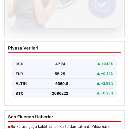
08.08.2026
Kelebek sohbet platformu İle Sanal
Piyasa Verileri
İletişimin Sertifikalı Adresi Ve Chat
Deneyimi
USD
47.74
▲ +0.18%
İnternet çağında bireylerin güvenli bir şekilde bağlantı
sağlaması kritik bir değer taşımaktadır. Günümüzde
EUR
55.25
▲ +0.32%
birçok…
ALTIN
6660.6
▲ +2.59%
BTC
3096222
▲ +0.23%
Son Eklenen Haberler
Bu karara şaştı kaldı! İsmail Kartal’dan talimat: Yıldız isme
■