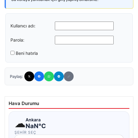
Kullanıcı adı:
Parola:
Beni hatırla
Paylaş:
Hava Durumu
☁
Ankara
NaN°C
ŞEHIR SEÇ