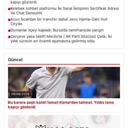
kapıyı gösterdi
Kelebek sohbet platformu İle Sanal İletişimin Sertifikalı Adresi
■
Ve Chat Deneyimi
Acun Ilıcalı’dan bir transfer daha! Jens Hjertø-Dahl Hull
■
City’de
Dumanlar ilçeyi kapladı: Bursa’da tamirhanede yangın
■
Çerçeve yasa teklifi Meclis’te | AK Parti Sözcüsü Çelik: İki
■
yıllık sürecin en önemli aşamasına gelinmiş oldu
Güncel
08/08/2026
Bu karara şaştı kaldı! İsmail Kartal’dan talimat: Yıldız isme
kapıyı gösterdi