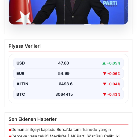
05.08.2026
Çerçeve yasa teklifi Meclis’te | AK Parti
Piyasa Verileri
Sözcüsü Çelik: İki yıllık sürecin en
önemli aşamasına gelinmiş oldu
USD
47.60
▲ +0.05%
EUR
54.99
▼ -0.06%
ALTIN
6493.6
▼ -0.04%
BTC
3064415
▼ -0.43%
Son Eklenen Haberler
Dumanlar ilçeyi kapladı: Bursa’da tamirhanede yangın
■
Çerçeve yasa teklifi Meclis’te | AK Parti Sözcüsü Çelik: İki
■