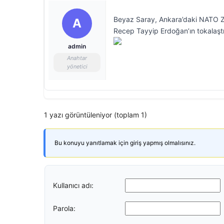
Beyaz Saray, Ankara’daki NATO Z
A
Recep Tayyip Erdoğan’ın tokalaştığ
admin
Anahtar
yönetici
1 yazı görüntüleniyor (toplam 1)
Bu konuyu yanıtlamak için giriş yapmış olmalısınız.
Kullanıcı adı:
Parola: