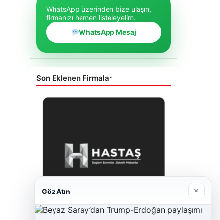
WhatsApp üzerinden bize ulaşın,
firmanızı hemen listeleyelim.
WhatsApp Mesaj
Son Eklenen Firmalar
×
Göz Atın