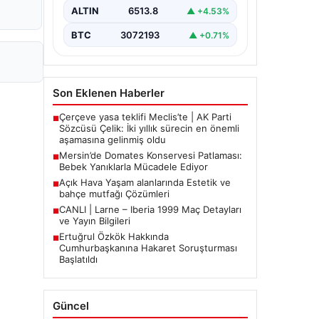
Aile, misafirlikte oldukları…
ALTIN
6513.8
▲ +4.53%
BTC
3072193
▲ +0.71%
Son Eklenen Haberler
Çerçeve yasa teklifi Meclis’te | AK Parti
■
Sözcüsü Çelik: İki yıllık sürecin en önemli
aşamasına gelinmiş oldu
Mersin’de Domates Konservesi Patlaması:
■
Bebek Yanıklarla Mücadele Ediyor
Açık Hava Yaşam alanlarında Estetik ve
■
bahçe mutfağı Çözümleri
CANLI | Larne – Iberia 1999 Maç Detayları
■
ve Yayın Bilgileri
Ertuğrul Özkök Hakkında
■
Cumhurbaşkanına Hakaret Soruşturması
Başlatıldı
Güncel