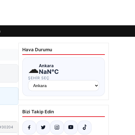
m
Hava Durumu
☁
Ankara
NaN°C
ŞEHIR SEÇ
Bizi Takip Edin
#30204