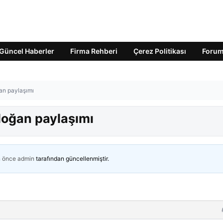
Güncel Haberler
Firma Rehberi
Çerez Politikası
Foru
an paylaşımı
oğan paylaşımı
n önce
admin
tarafından güncellenmiştir.