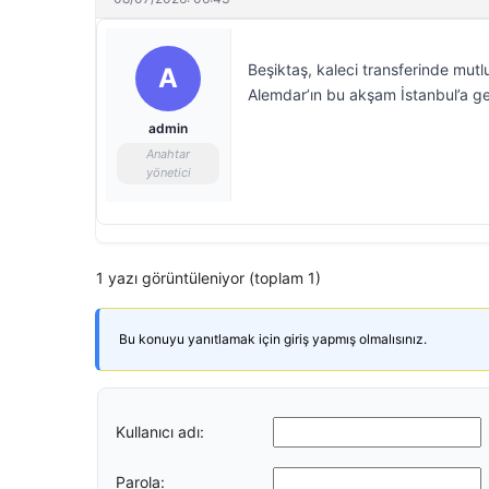
Beşiktaş, kaleci transferinde mut
A
Alemdar’ın bu akşam İstanbul’a ge
admin
Anahtar
yönetici
1 yazı görüntüleniyor (toplam 1)
Bu konuyu yanıtlamak için giriş yapmış olmalısınız.
Kullanıcı adı:
Parola: