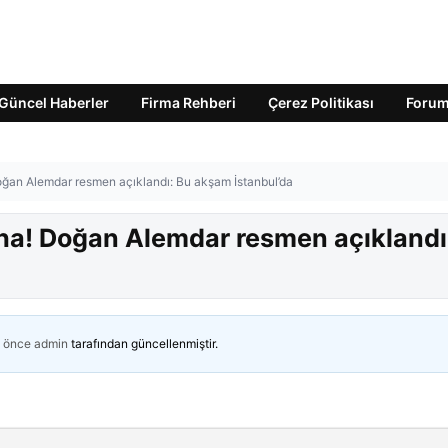
Güncel Haberler
Firma Rehberi
Çerez Politikası
Foru
Doğan Alemdar resmen açıklandı: Bu akşam İstanbul’da
aha! Doğan Alemdar resmen açıklandı
n önce
admin
tarafından güncellenmiştir.