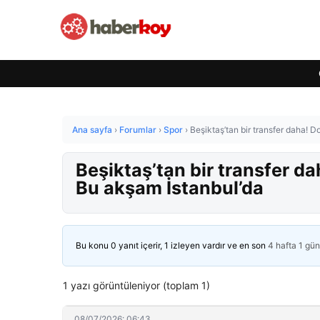
Ana sayfa
›
Forumlar
›
Spor
›
Beşiktaş’tan bir transfer daha! 
Beşiktaş’tan bir transfer d
Bu akşam İstanbul’da
Bu konu 0 yanıt içerir, 1 izleyen vardır ve en son
4 hafta 1 gü
1 yazı görüntüleniyor (toplam 1)
08/07/2026: 06:43