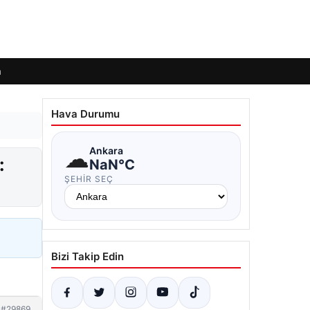
m
Hava Durumu
☁
Ankara
:
NaN°C
ŞEHIR SEÇ
Bizi Takip Edin
#29869