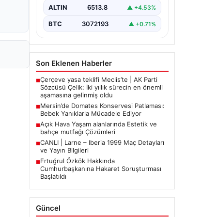
Aile, misafirlikte oldukları…
ALTIN
6513.8
▲ +4.53%
BTC
3072193
▲ +0.71%
Son Eklenen Haberler
Çerçeve yasa teklifi Meclis’te | AK Parti
■
Sözcüsü Çelik: İki yıllık sürecin en önemli
aşamasına gelinmiş oldu
Mersin’de Domates Konservesi Patlaması:
■
Bebek Yanıklarla Mücadele Ediyor
Açık Hava Yaşam alanlarında Estetik ve
■
bahçe mutfağı Çözümleri
CANLI | Larne – Iberia 1999 Maç Detayları
■
ve Yayın Bilgileri
Ertuğrul Özkök Hakkında
■
Cumhurbaşkanına Hakaret Soruşturması
Başlatıldı
Güncel