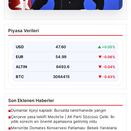
05.08.2026
Çerçeve yasa teklifi Meclis’te | AK Parti
Piyasa Verileri
Sözcüsü Çelik: İki yıllık sürecin en
önemli aşamasına gelinmiş oldu
USD
47.60
▲ +0.05%
EUR
54.99
▼ -0.06%
ALTIN
6493.6
▼ -0.04%
BTC
3064415
▼ -0.43%
Son Eklenen Haberler
Dumanlar ilçeyi kapladı: Bursa’da tamirhanede yangın
■
Çerçeve yasa teklifi Meclis’te | AK Parti Sözcüsü Çelik: İki
■
yıllık sürecin en önemli aşamasına gelinmiş oldu
Mersin’de Domates Konservesi Patlaması: Bebek Yanıklarla
■