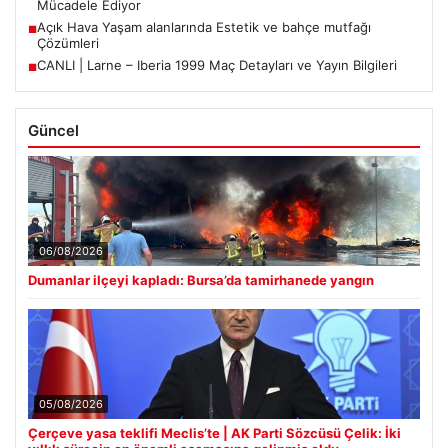
Mücadele Ediyor
Açık Hava Yaşam alanlarında Estetik ve bahçe mutfağı
■
Çözümleri
CANLI | Larne – Iberia 1999 Maç Detayları ve Yayın Bilgileri
■
Güncel
06/08/2026
Dumanlar ilçeyi kapladı: Bursa’da tamirhanede yangın
05/08/2026
Çerçeve yasa teklifi Meclis’te | AK Parti Sözcüsü Çelik: İki