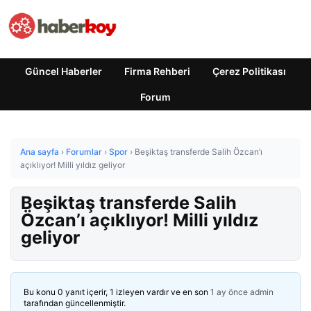
Güncel Haberler
Firma Rehberi
Çerez Politikası
Forum
Ana sayfa
›
Forumlar
›
Spor
›
Beşiktaş transferde Salih Özcan’ı
açıklıyor! Milli yıldız geliyor
Beşiktaş transferde Salih
Özcan’ı açıklıyor! Milli yıldız
geliyor
Bu konu 0 yanıt içerir, 1 izleyen vardır ve en son
1 ay önce
admin
tarafından güncellenmiştir.