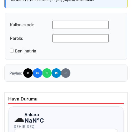
Kullanıcı adı:
Parola:
Beni hatırla
Paylaş:
Hava Durumu
☁
Ankara
NaN°C
ŞEHIR SEÇ