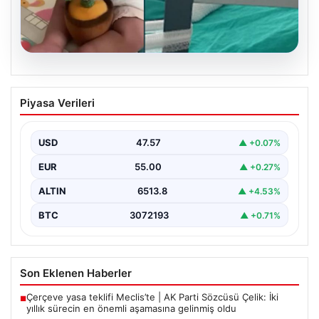
05.08.2026
Mersin’de Domates Konservesi
Piyasa Verileri
Patlaması: Bebek Yanıklarla Mücadele
Ediyor
USD
47.57
▲ +0.07%
19 Eylül 2023 tarihinde Mersin'in Çakır ailesi korku dolu
anlar yaşadı. Aile, misafirlikte oldukları…
EUR
55.00
▲ +0.27%
ALTIN
6513.8
▲ +4.53%
BTC
3072193
▲ +0.71%
Son Eklenen Haberler
Çerçeve yasa teklifi Meclis’te | AK Parti Sözcüsü Çelik: İki
■
yıllık sürecin en önemli aşamasına gelinmiş oldu