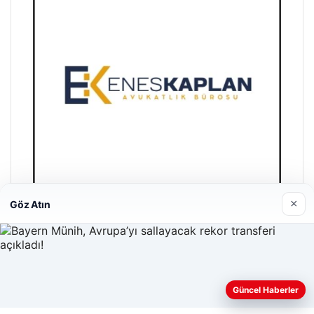
×
Göz Atın
Enes Kaplan Avukatlık Bürosu
28/04/2026
Web sitemizi nasıl kullandığınızı daha iyi anlayabilmek,
Güncel Haberler
deneyiminizi kişiselleştirmek ve geliştirmek amacıyla çerezler