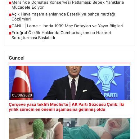
Mersin’de Domates Konservesi Patlaması: Bebek Yanıklarla
■
Mücadele Ediyor
Açık Hava Yaşam alanlarında Estetik ve bahçe mutfağı
■
Çözümleri
CANLI | Larne – Iberia 1999 Maç Detayları ve Yayın Bilgileri
■
Ertuğrul Özkök Hakkında Cumhurbaşkanına Hakaret
■
Soruşturması Başlatıldı
Güncel
05/08/2026
Çerçeve yasa teklifi Meclis’te | AK Parti Sözcüsü Çelik: İki
yıllık sürecin en önemli aşamasına gelinmiş oldu