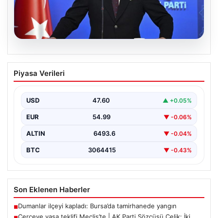
05.08.2026
Çerçeve yasa teklifi Meclis’te | AK Parti
Piyasa Verileri
Sözcüsü Çelik: İki yıllık sürecin en
önemli aşamasına gelinmiş oldu
USD
47.60
▲ +0.05%
EUR
54.99
▼ -0.06%
ALTIN
6493.6
▼ -0.04%
BTC
3064415
▼ -0.43%
Son Eklenen Haberler
Dumanlar ilçeyi kapladı: Bursa’da tamirhanede yangın
■
Çerçeve yasa teklifi Meclis’te | AK Parti Sözcüsü Çelik: İki
■