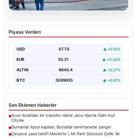
06.08.2026
Dumanlar ilçeyi kapladı: Bursa’da
Piyasa Verileri
tamirhanede yangın
USD
47.70
▲ +0.15%
EUR
55.21
▲ +0.34%
ALTIN
6646.4
▲ +2.37%
BTC
3089655
▲ +0.81%
Son Eklenen Haberler
Acun Ilıcalı’dan bir transfer daha! Jens Hjertø-Dahl Hull
■
City’de
Dumanlar ilçeyi kapladı: Bursa’da tamirhanede yangın
■
Çerçeve yasa teklifi Meclis’te | AK Parti Sözcüsü Çelik: İki
■