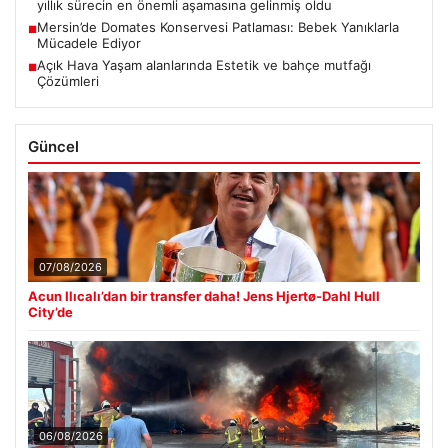
yıllık sürecin en önemli aşamasına gelinmiş oldu
Mersin’de Domates Konservesi Patlaması: Bebek Yanıklarla
■
Mücadele Ediyor
Açık Hava Yaşam alanlarında Estetik ve bahçe mutfağı
■
Çözümleri
Güncel
07/08/2026
Acun Ilıcalı’dan bir transfer daha! Jens Hjertø-Dahl Hull
City’de
06/08/2026