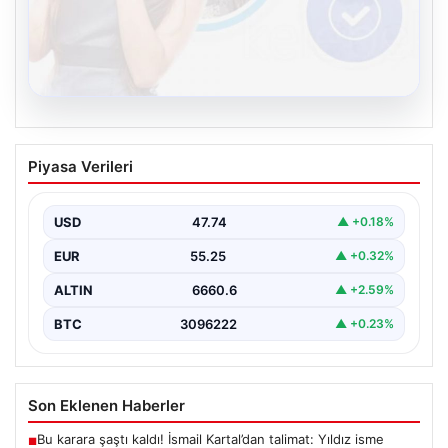
08.08.2026
Kelebek sohbet platformu İle Sanal
Piyasa Verileri
İletişimin Sertifikalı Adresi Ve Chat
Deneyimi
USD
47.74
▲ +0.18%
İnternet çağında bireylerin güvenli bir şekilde bağlantı
sağlaması kritik bir değer taşımaktadır. Günümüzde
EUR
55.25
▲ +0.32%
birçok…
ALTIN
6660.6
▲ +2.59%
BTC
3096222
▲ +0.23%
Son Eklenen Haberler
Bu karara şaştı kaldı! İsmail Kartal’dan talimat: Yıldız isme
■