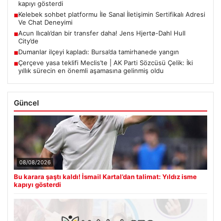
kapıyı gösterdi
Kelebek sohbet platformu İle Sanal İletişimin Sertifikalı Adresi
■
Ve Chat Deneyimi
Acun Ilıcalı’dan bir transfer daha! Jens Hjertø-Dahl Hull
■
City’de
Dumanlar ilçeyi kapladı: Bursa’da tamirhanede yangın
■
Çerçeve yasa teklifi Meclis’te | AK Parti Sözcüsü Çelik: İki
■
yıllık sürecin en önemli aşamasına gelinmiş oldu
Güncel
08/08/2026
Bu karara şaştı kaldı! İsmail Kartal’dan talimat: Yıldız isme
kapıyı gösterdi