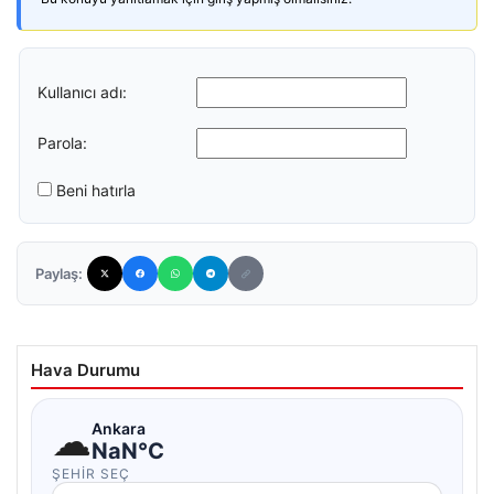
Kullanıcı adı:
Parola:
Beni hatırla
Paylaş:
Hava Durumu
☁
Ankara
NaN°C
ŞEHIR SEÇ