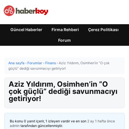
Güncel Haberler
Firma Rehberi
Çerez Politikası
Forum
Ana sayfa
›
Forumlar
›
Finans
›
Aziz Yıldırım, Osimhen’in “O çok
güçlü” dediği savunmacıyı getiriyor!
Aziz Yıldırım, Osimhen’in “O
çok güçlü” dediği savunmacıyı
getiriyor!
Bu konu 0 yanıt içerir, 1 izleyen vardır ve en son
2 ay 1 hafta önce
admin
tarafından güncellenmiştir.