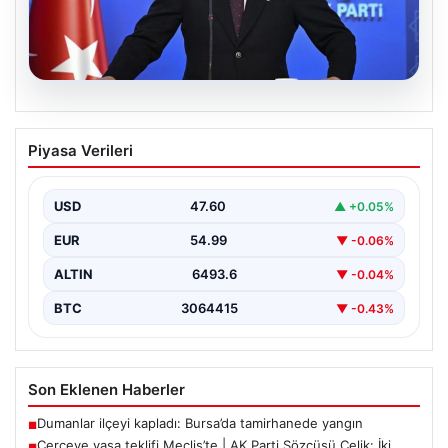
05.08.2026
Çerçeve yasa teklifi Meclis’te | AK Parti
Piyasa Verileri
Sözcüsü Çelik: İki yıllık sürecin en
önemli aşamasına gelinmiş oldu
USD
47.60
▲ +0.05%
EUR
54.99
▼ -0.06%
ALTIN
6493.6
▼ -0.04%
BTC
3064415
▼ -0.43%
Son Eklenen Haberler
Dumanlar ilçeyi kapladı: Bursa’da tamirhanede yangın
■
Çerçeve yasa teklifi Meclis’te | AK Parti Sözcüsü Çelik: İki
■