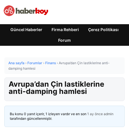
Güncel Haberler
Firma Rehberi
Çerez Politikası
Forum
Ana sayfa
›
Forumlar
›
Finans
›
Avrupa’dan Çin lastiklerine anti-
damping hamlesi
Avrupa’dan Çin lastiklerine
anti-damping hamlesi
Bu konu 0 yanıt içerir, 1 izleyen vardır ve en son
1 ay önce
admin
tarafından güncellenmiştir.