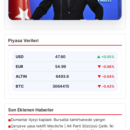
05.08.2026
Çerçeve yasa teklifi Meclis’te | AK Parti
Piyasa Verileri
Sözcüsü Çelik: İki yıllık sürecin en
önemli aşamasına gelinmiş oldu
USD
47.60
▲ +0.05%
EUR
54.99
▼ -0.06%
ALTIN
6493.6
▼ -0.04%
BTC
3064415
▼ -0.43%
Son Eklenen Haberler
Dumanlar ilçeyi kapladı: Bursa’da tamirhanede yangın
■
Çerçeve yasa teklifi Meclis’te | AK Parti Sözcüsü Çelik: İki
■