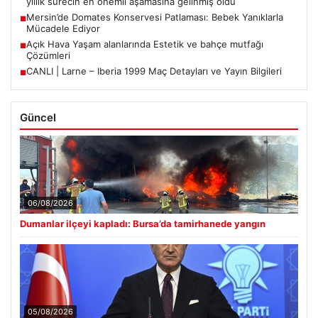
yıllık sürecin en önemli aşamasına gelinmiş oldu
Mersin’de Domates Konservesi Patlaması: Bebek Yanıklarla
■
Mücadele Ediyor
Açık Hava Yaşam alanlarında Estetik ve bahçe mutfağı
■
Çözümleri
CANLI | Larne – Iberia 1999 Maç Detayları ve Yayın Bilgileri
■
Güncel
06/08/2026
Dumanlar ilçeyi kapladı: Bursa’da tamirhanede yangın
05/08/2026