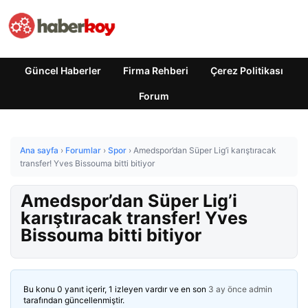
Güncel Haberler
Firma Rehberi
Çerez Politikası
Forum
Ana sayfa
›
Forumlar
›
Spor
›
Amedspor’dan Süper Lig’i karıştıracak
transfer! Yves Bissouma bitti bitiyor
Amedspor’dan Süper Lig’i
karıştıracak transfer! Yves
Bissouma bitti bitiyor
Bu konu 0 yanıt içerir, 1 izleyen vardır ve en son
3 ay önce
admin
tarafından güncellenmiştir.