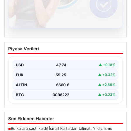
08.08.2026
Kelebek sohbet platformu İle Sanal
Piyasa Verileri
İletişimin Sertifikalı Adresi Ve Chat
Deneyimi
USD
47.74
▲ +0.18%
İnternet çağında bireylerin güvenli bir şekilde bağlantı
sağlaması kritik bir değer taşımaktadır. Günümüzde
EUR
55.25
▲ +0.32%
birçok…
ALTIN
6660.6
▲ +2.59%
BTC
3096222
▲ +0.23%
Son Eklenen Haberler
Bu karara şaştı kaldı! İsmail Kartal’dan talimat: Yıldız isme
■