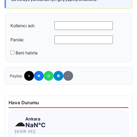
Kullanıcı adı:
Parola:
Beni hatırla
Paylaş:
Hava Durumu
☁
Ankara
NaN°C
ŞEHIR SEÇ