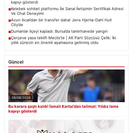
kapıyı gösterdi
Kelebek sohbet platformu İle Sanal İletişimin Sertifikalı Adresi
■
Ve Chat Deneyimi
Acun Ilıcalı’dan bir transfer daha! Jens Hjertø-Dahl Hull
■
City’de
Dumanlar ilçeyi kapladı: Bursa’da tamirhanede yangın
■
Çerçeve yasa teklifi Meclis’te | AK Parti Sözcüsü Çelik: İki
■
yıllık sürecin en önemli aşamasına gelinmiş oldu
Güncel
08/08/2026
Bu karara şaştı kaldı! İsmail Kartal’dan talimat: Yıldız isme
kapıyı gösterdi