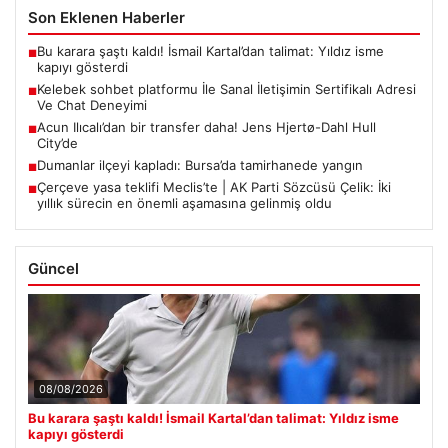
Son Eklenen Haberler
Bu karara şaştı kaldı! İsmail Kartal’dan talimat: Yıldız isme
■
kapıyı gösterdi
Kelebek sohbet platformu İle Sanal İletişimin Sertifikalı Adresi
■
Ve Chat Deneyimi
Acun Ilıcalı’dan bir transfer daha! Jens Hjertø-Dahl Hull
■
City’de
Dumanlar ilçeyi kapladı: Bursa’da tamirhanede yangın
■
Çerçeve yasa teklifi Meclis’te | AK Parti Sözcüsü Çelik: İki
■
yıllık sürecin en önemli aşamasına gelinmiş oldu
Güncel
08/08/2026
Bu karara şaştı kaldı! İsmail Kartal’dan talimat: Yıldız isme
kapıyı gösterdi