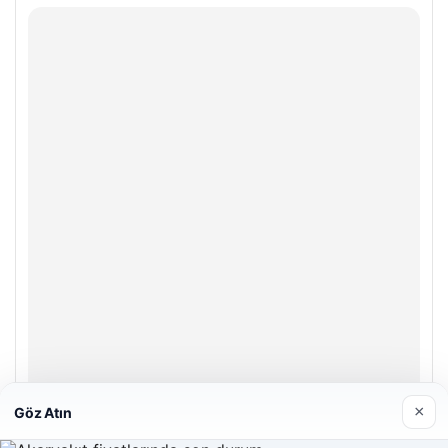
×
Göz Atın
Enes Kaplan Avukatlık Bürosu
28/04/2026