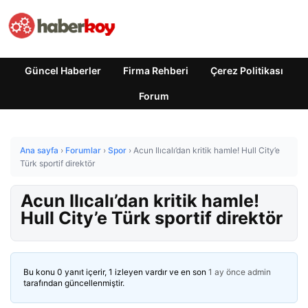
Güncel Haberler
Firma Rehberi
Çerez Politikası
Forum
Ana sayfa
›
Forumlar
›
Spor
›
Acun Ilıcalı’dan kritik hamle! Hull City’e
Türk sportif direktör
Acun Ilıcalı’dan kritik hamle!
Hull City’e Türk sportif direktör
Bu konu 0 yanıt içerir, 1 izleyen vardır ve en son
1 ay önce
admin
tarafından güncellenmiştir.