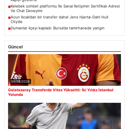
Kelebek sohbet platformu İle Sanal İletişimin Sertifikalı Adresi
■
Ve Chat Deneyimi
Acun Ilıcalı’dan bir transfer daha! Jens Hjertø-Dahl Hull
■
City’de
Dumanlar ilçeyi kapladı: Bursa’da tamirhanede yangın
■
Güncel
09/08/2026
Galatasaray Transferde Vites Yükseltti: İki Yıldız İstanbul
Yolunda