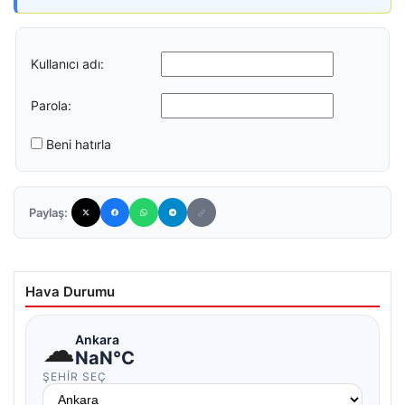
Kullanıcı adı:
Parola:
Beni hatırla
Paylaş:
Hava Durumu
☁
Ankara
NaN°C
ŞEHIR SEÇ