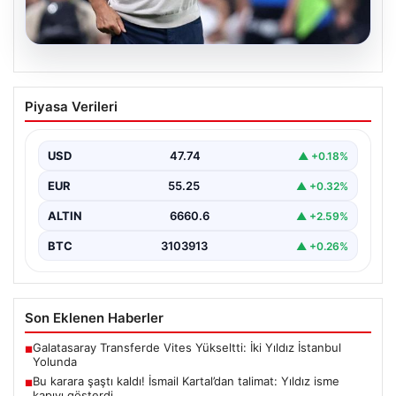
08.08.2026
Bu karara şaştı kaldı! İsmail Kartal’dan
Piyasa Verileri
talimat: Yıldız isme kapıyı gösterdi
{ "title": "Fenerbahçe'de Şaşırtıcı Gelişme: İsmail
Kartal'dan Kritik Talimat ve Transfer Hamleleri",
USD
47.74
▲ +0.18%
"content": "Fenerbahçe,…
EUR
55.25
▲ +0.32%
ALTIN
6660.6
▲ +2.59%
BTC
3103913
▲ +0.26%
Son Eklenen Haberler
Galatasaray Transferde Vites Yükseltti: İki Yıldız İstanbul
■
Yolunda
Bu karara şaştı kaldı! İsmail Kartal’dan talimat: Yıldız isme
■
kapıyı gösterdi