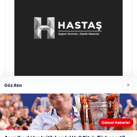
×
Göz Atın
Enes Kaplan Avukatlık Bürosu
28/04/2026
Web sitemizi nasıl kullandığınızı daha iyi anlayabilmek,
Güncel Haberler
deneyiminizi kişiselleştirmek ve geliştirmek amacıyla çerezler
kullanıyoruz.
Çerez Politikamız