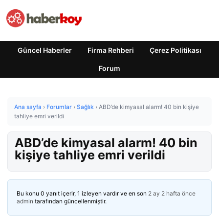
Güncel Haberler
Firma Rehberi
Çerez Politikası
Forum
Ana sayfa
›
Forumlar
›
Sağlık
›
ABD’de kimyasal alarm! 40 bin kişiye
tahliye emri verildi
ABD’de kimyasal alarm! 40 bin
kişiye tahliye emri verildi
Bu konu 0 yanıt içerir, 1 izleyen vardır ve en son
2 ay 2 hafta önce
admin
tarafından güncellenmiştir.