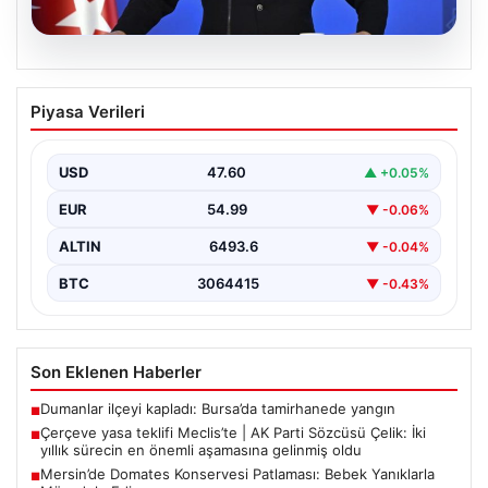
05.08.2026
Çerçeve yasa teklifi Meclis’te | AK Parti
Piyasa Verileri
Sözcüsü Çelik: İki yıllık sürecin en
önemli aşamasına gelinmiş oldu
USD
47.60
▲ +0.05%
EUR
54.99
▼ -0.06%
ALTIN
6493.6
▼ -0.04%
BTC
3064415
▼ -0.43%
Son Eklenen Haberler
Dumanlar ilçeyi kapladı: Bursa’da tamirhanede yangın
■
Çerçeve yasa teklifi Meclis’te | AK Parti Sözcüsü Çelik: İki
■
yıllık sürecin en önemli aşamasına gelinmiş oldu
Mersin’de Domates Konservesi Patlaması: Bebek Yanıklarla
■