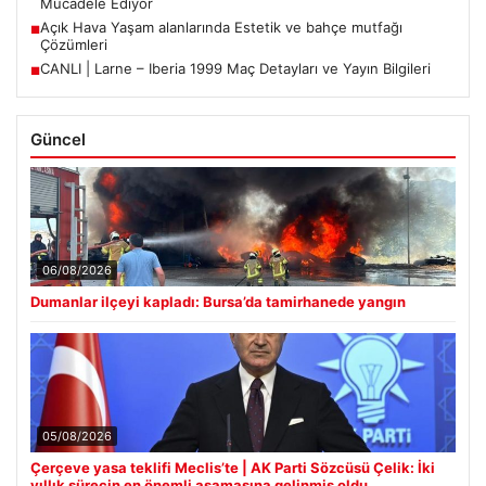
Mücadele Ediyor
Açık Hava Yaşam alanlarında Estetik ve bahçe mutfağı
■
Çözümleri
CANLI | Larne – Iberia 1999 Maç Detayları ve Yayın Bilgileri
■
Güncel
06/08/2026
Dumanlar ilçeyi kapladı: Bursa’da tamirhanede yangın
05/08/2026
Çerçeve yasa teklifi Meclis’te | AK Parti Sözcüsü Çelik: İki
yıllık sürecin en önemli aşamasına gelinmiş oldu