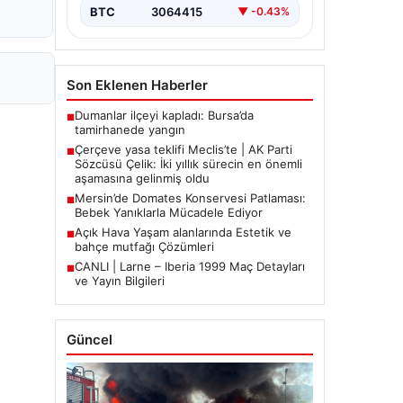
BTC
3064415
▼ -0.43%
Son Eklenen Haberler
Dumanlar ilçeyi kapladı: Bursa’da
■
tamirhanede yangın
Çerçeve yasa teklifi Meclis’te | AK Parti
■
Sözcüsü Çelik: İki yıllık sürecin en önemli
aşamasına gelinmiş oldu
Mersin’de Domates Konservesi Patlaması:
■
Bebek Yanıklarla Mücadele Ediyor
Açık Hava Yaşam alanlarında Estetik ve
■
bahçe mutfağı Çözümleri
CANLI | Larne – Iberia 1999 Maç Detayları
■
ve Yayın Bilgileri
Güncel