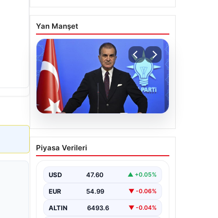
Yan Manşet
05.08.2026
Çerçeve yasa teklifi
Piyasa Verileri
Meclis’te | AK Parti
Sözcüsü Çelik: İki yıllık
sürecin en önemli
USD
47.60
▲ +0.05%
aşamasına gelinmiş oldu
EUR
54.99
▼ -0.06%
ALTIN
6493.6
▼ -0.04%