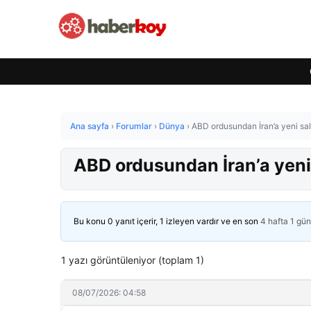
Ana sayfa
›
Forumlar
›
Dünya
›
ABD ordusundan İran’a yeni sald
ABD ordusundan İran’a yeni 
Bu konu 0 yanıt içerir, 1 izleyen vardır ve en son
4 hafta 1 gü
1 yazı görüntüleniyor (toplam 1)
08/07/2026: 04:58