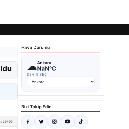
m
Hava Durumu
☁
Ankara
uldu
NaN°C
ŞEHIR SEÇ
Bizi Takip Edin
#29795