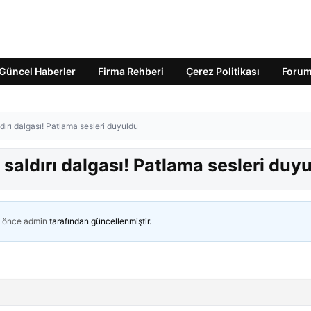
Güncel Haberler
Firma Rehberi
Çerez Politikası
Foru
ırı dalgası! Patlama sesleri duyuldu
saldırı dalgası! Patlama sesleri duy
n önce
admin
tarafından güncellenmiştir.