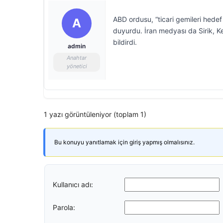
ABD ordusu, “ticari gemileri hedef a
A
duyurdu. İran medyası da Sirik, 
bildirdi.
admin
Anahtar
yönetici
1 yazı görüntüleniyor (toplam 1)
Bu konuyu yanıtlamak için giriş yapmış olmalısınız.
Kullanıcı adı:
Parola: