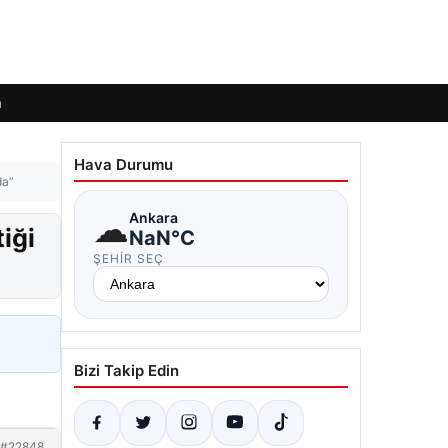
m
Hava Durumu
da”
☁
Ankara
iği
NaN°C
ŞEHIR SEÇ
Bizi Takip Edin
#22848