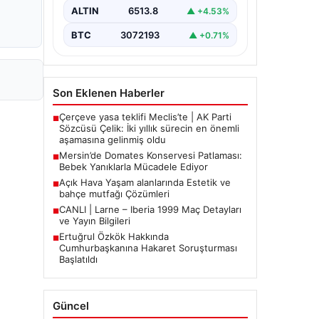
Aile, misafirlikte oldukları…
ALTIN
6513.8
▲ +4.53%
BTC
3072193
▲ +0.71%
Son Eklenen Haberler
Çerçeve yasa teklifi Meclis’te | AK Parti
■
Sözcüsü Çelik: İki yıllık sürecin en önemli
aşamasına gelinmiş oldu
Mersin’de Domates Konservesi Patlaması:
■
Bebek Yanıklarla Mücadele Ediyor
Açık Hava Yaşam alanlarında Estetik ve
■
bahçe mutfağı Çözümleri
CANLI | Larne – Iberia 1999 Maç Detayları
■
ve Yayın Bilgileri
Ertuğrul Özkök Hakkında
■
Cumhurbaşkanına Hakaret Soruşturması
Başlatıldı
Güncel