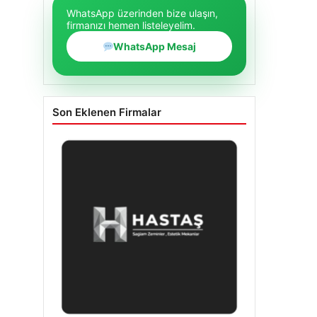
WhatsApp üzerinden bize ulaşın,
firmanızı hemen listeleyelim.
WhatsApp Mesaj
Son Eklenen Firmalar