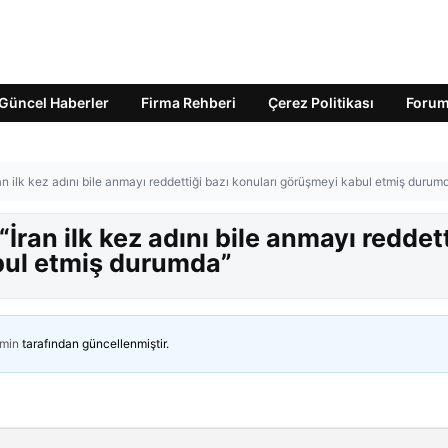
Güncel Haberler
Firma Rehberi
Çerez Politikası
Foru
an ilk kez adını bile anmayı reddettiği bazı konuları görüşmeyi kabul etmiş durum
İran ilk kez adını bile anmayı reddett
bul etmiş durumda”
min
tarafından güncellenmiştir.