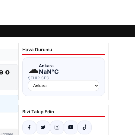
m
Hava Durumu
☁
Ankara
e o
NaN°C
ŞEHIR SEÇ
Bizi Takip Edin
#22866