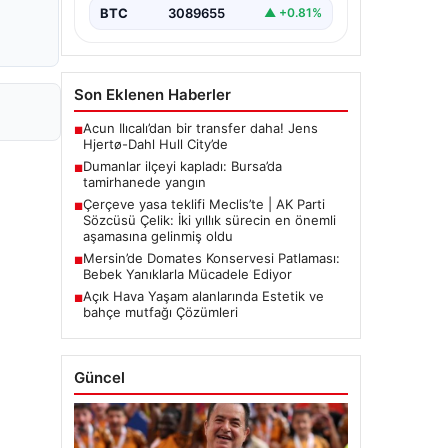
BTC
3089655
▲ +0.81%
Son Eklenen Haberler
Acun Ilıcalı’dan bir transfer daha! Jens
■
Hjertø-Dahl Hull City’de
Dumanlar ilçeyi kapladı: Bursa’da
■
tamirhanede yangın
Çerçeve yasa teklifi Meclis’te | AK Parti
■
Sözcüsü Çelik: İki yıllık sürecin en önemli
aşamasına gelinmiş oldu
Mersin’de Domates Konservesi Patlaması:
■
Bebek Yanıklarla Mücadele Ediyor
Açık Hava Yaşam alanlarında Estetik ve
■
bahçe mutfağı Çözümleri
Güncel