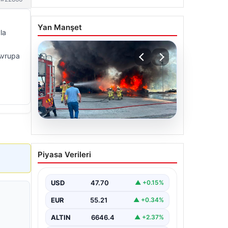
Yan Manşet
la
 Avrupa
06.08.2026
Dumanlar ilçeyi kapladı:
Piyasa Verileri
Bursa’da tamirhanede
yangın
USD
47.70
▲ +0.15%
EUR
55.21
▲ +0.34%
ALTIN
6646.4
▲ +2.37%