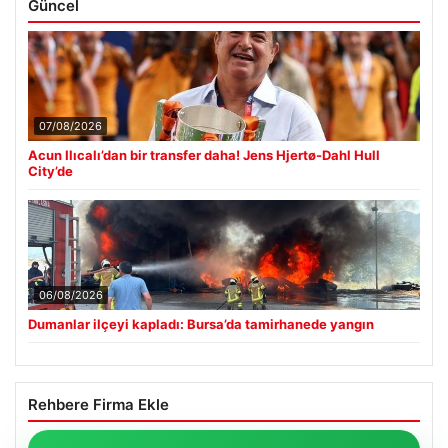
Güncel
07/08/2026
Acun Ilıcalı’dan bir transfer daha! Jens Hjertø-Dahl Hull
City’de
06/08/2026
Dumanlar ilçeyi kapladı: Bursa’da tamirhanede yangın
Rehbere Firma Ekle