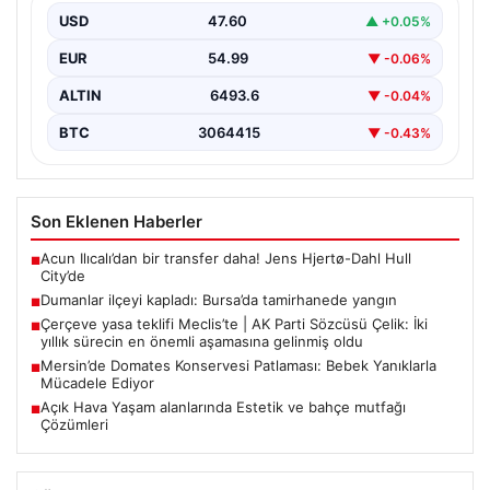
USD
47.60
▲ +0.05%
EUR
54.99
▼ -0.06%
ALTIN
6493.6
▼ -0.04%
BTC
3064415
▼ -0.43%
Son Eklenen Haberler
Acun Ilıcalı’dan bir transfer daha! Jens Hjertø-Dahl Hull
■
City’de
Dumanlar ilçeyi kapladı: Bursa’da tamirhanede yangın
■
Çerçeve yasa teklifi Meclis’te | AK Parti Sözcüsü Çelik: İki
■
yıllık sürecin en önemli aşamasına gelinmiş oldu
Mersin’de Domates Konservesi Patlaması: Bebek Yanıklarla
■
Mücadele Ediyor
Açık Hava Yaşam alanlarında Estetik ve bahçe mutfağı
■
Çözümleri