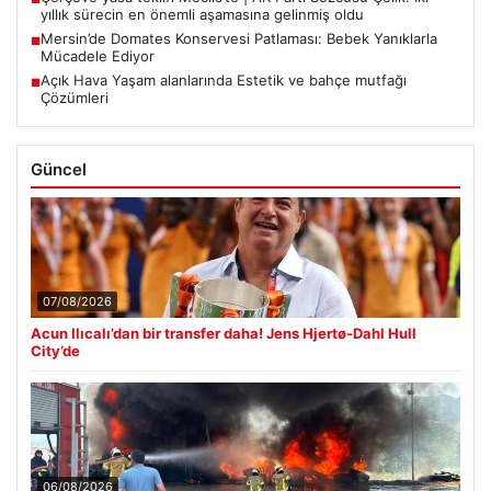
yıllık sürecin en önemli aşamasına gelinmiş oldu
Mersin’de Domates Konservesi Patlaması: Bebek Yanıklarla
■
Mücadele Ediyor
Açık Hava Yaşam alanlarında Estetik ve bahçe mutfağı
■
Çözümleri
Güncel
07/08/2026
Acun Ilıcalı’dan bir transfer daha! Jens Hjertø-Dahl Hull
City’de
06/08/2026