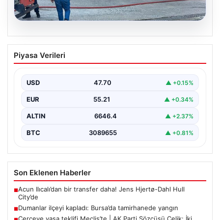
06.08.2026
Dumanlar ilçeyi kapladı: Bursa’da
Piyasa Verileri
tamirhanede yangın
USD
47.70
▲ +0.15%
EUR
55.21
▲ +0.34%
ALTIN
6646.4
▲ +2.37%
BTC
3089655
▲ +0.81%
Son Eklenen Haberler
Acun Ilıcalı’dan bir transfer daha! Jens Hjertø-Dahl Hull
■
City’de
Dumanlar ilçeyi kapladı: Bursa’da tamirhanede yangın
■
Çerçeve yasa teklifi Meclis’te | AK Parti Sözcüsü Çelik: İki
■