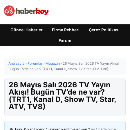
Güncel Haberler
Firma Rehberi
Çerez Politikası
Forum
Ana sayfa
›
Forumlar
›
Magazin
›
26 Mayıs Salı 2026 TV Yayın Akışı!
Bugün TV’de ne var? (TRT1, Kanal D, Show TV, Star, ATV, TV8)
26 Mayıs Salı 2026 TV Yayın
Akışı! Bugün TV’de ne var?
(TRT1, Kanal D, Show TV, Star,
ATV, TV8)
Bu konu 0 yanıt içerir, 1 izleyen vardır ve en son
2 ay 1 hafta önce