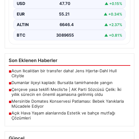
USD
47.70
▲ +0.15%
EUR
55.21
▲ +0.34%
ALTIN
6646.4
▲ +2.37%
BTC
3089655
▲ +0.81%
Son Eklenen Haberler
Acun Ilıcalı’dan bir transfer daha! Jens Hjertø-Dahl Hull
■
City’de
Dumanlar ilçeyi kapladı: Bursa’da tamirhanede yangın
■
Çerçeve yasa teklifi Meclis’te | AK Parti Sözcüsü Çelik: İki
■
yıllık sürecin en önemli aşamasına gelinmiş oldu
Mersin’de Domates Konservesi Patlaması: Bebek Yanıklarla
■
Mücadele Ediyor
Açık Hava Yaşam alanlarında Estetik ve bahçe mutfağı
■
Çözümleri
Güncel