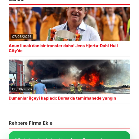
07/08/2026
Acun Ilıcalı’dan bir transfer daha! Jens Hjertø-Dahl Hull
City’de
06/08/2026
Dumanlar ilçeyi kapladı: Bursa’da tamirhanede yangın
Rehbere Firma Ekle