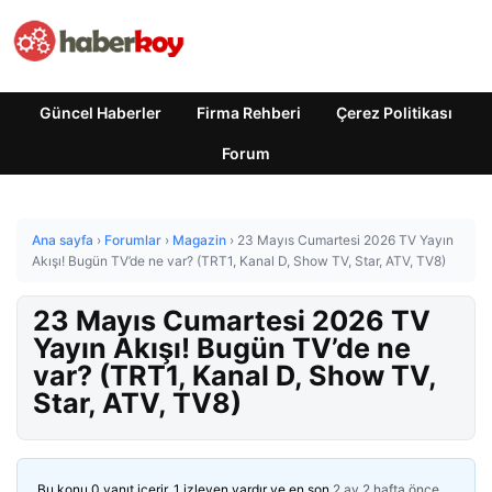
Güncel Haberler
Firma Rehberi
Çerez Politikası
Forum
Ana sayfa
›
Forumlar
›
Magazin
›
23 Mayıs Cumartesi 2026 TV Yayın
Akışı! Bugün TV’de ne var? (TRT1, Kanal D, Show TV, Star, ATV, TV8)
23 Mayıs Cumartesi 2026 TV
Yayın Akışı! Bugün TV’de ne
var? (TRT1, Kanal D, Show TV,
Star, ATV, TV8)
Bu konu 0 yanıt içerir, 1 izleyen vardır ve en son
2 ay 2 hafta önce