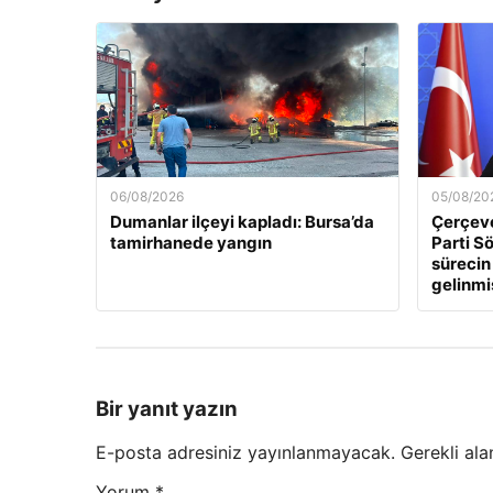
06/08/2026
05/08/20
Dumanlar ilçeyi kapladı: Bursa’da
Çerçeve
tamirhanede yangın
Parti Sö
sürecin
gelinmi
Bir yanıt yazın
E-posta adresiniz yayınlanmayacak.
Gerekli ala
Yorum
*