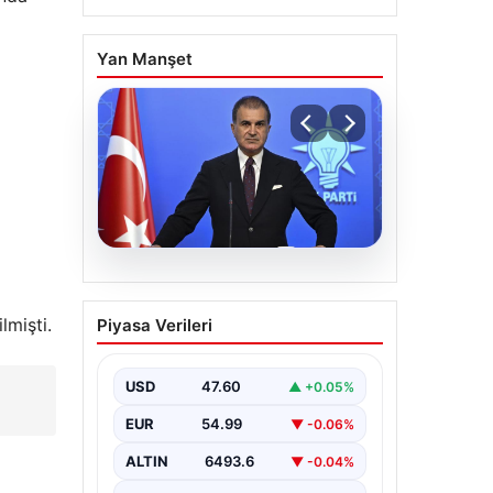
Yan Manşet
05.08.2026
Çerçeve yasa teklifi
lmişti.
Piyasa Verileri
Meclis’te | AK Parti
Sözcüsü Çelik: İki yıllık
sürecin en önemli
USD
47.60
▲ +0.05%
aşamasına gelinmiş oldu
EUR
54.99
▼ -0.06%
ALTIN
6493.6
▼ -0.04%