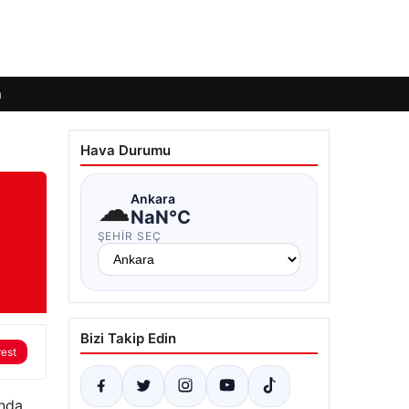
m
Hava Durumu
☁
Ankara
NaN°C
ŞEHIR SEÇ
Bizi Takip Edin
rest
ında