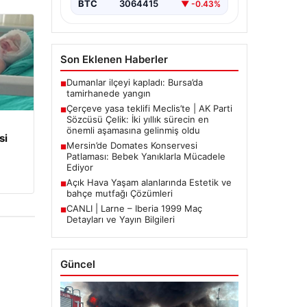
BTC
3064415
▼ -0.43%
Son Eklenen Haberler
Dumanlar ilçeyi kapladı: Bursa’da
■
tamirhanede yangın
Çerçeve yasa teklifi Meclis’te | AK Parti
■
Sözcüsü Çelik: İki yıllık sürecin en
önemli aşamasına gelinmiş oldu
si
Mersin’de Domates Konservesi
■
Patlaması: Bebek Yanıklarla Mücadele
Ediyor
Açık Hava Yaşam alanlarında Estetik ve
■
bahçe mutfağı Çözümleri
CANLI | Larne – Iberia 1999 Maç
■
Detayları ve Yayın Bilgileri
Güncel