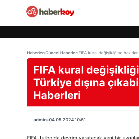
Haberler
›
Güncel Haberler
›
FIFA kural değişikliğine hazırlan
FIFA kural değişikliğ
Türkiye dışına çıkabi
Haberleri
admin
•
04.05.2024 10:51
FIFA, futbolda devrim yaratacak yeni bir uygula