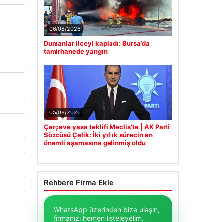
06/08/2026
Dumanlar ilçeyi kapladı: Bursa’da
tamirhanede yangın
05/08/2026
Çerçeve yasa teklifi Meclis’te | AK Parti
Sözcüsü Çelik: İki yıllık sürecin en
önemli aşamasına gelinmiş oldu
Rehbere Firma Ekle
WhatsApp üzerinden bize ulaşın,
firmanızı hemen listeleyelim.