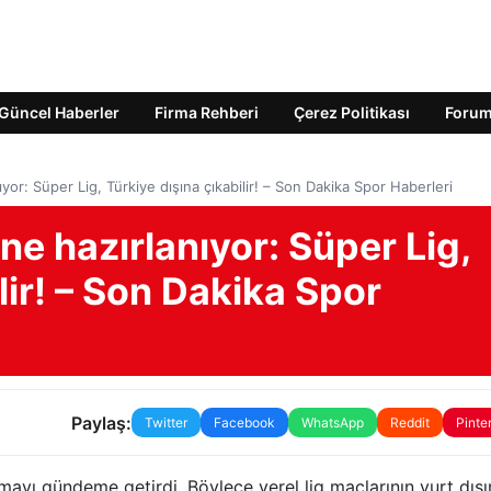
Güncel Haberler
Firma Rehberi
Çerez Politikası
Foru
ıyor: Süper Lig, Türkiye dışına çıkabilir! – Son Dakika Spor Haberleri
ine hazırlanıyor: Süper Lig,
lir! – Son Dakika Spor
Paylaş:
Twitter
Facebook
WhatsApp
Reddit
Pinte
mayı gündeme getirdi. Böylece yerel lig maçlarının yurt dış