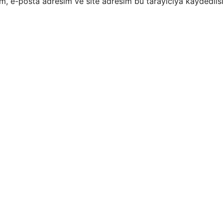
m, e-posta adresim ve site adresim bu tarayıcıya kaydedilsi