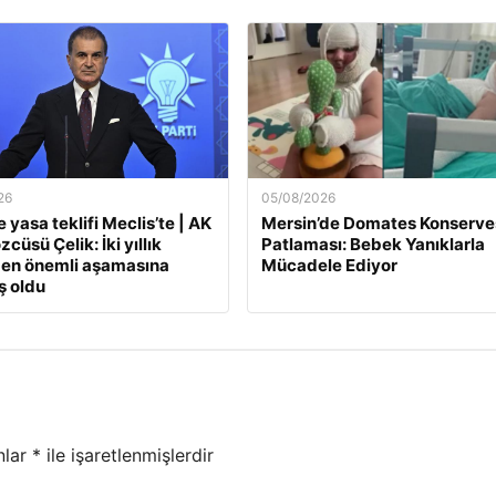
26
05/08/2026
 yasa teklifi Meclis’te | AK
Mersin’de Domates Konserve
zcüsü Çelik: İki yıllık
Patlaması: Bebek Yanıklarla
 en önemli aşamasına
Mücadele Ediyor
ş oldu
nlar
*
ile işaretlenmişlerdir