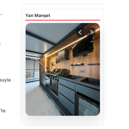
r…
Yan Manşet
m
suyla
’te
04.08.2026