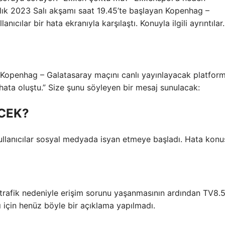
alık 2023 Salı akşamı saat 19.45’te başlayan Kopenhag –
ıcılar bir hata ekranıyla karşılaştı. Konuyla ilgili ayrıntıla
n Kopenhag – Galatasaray maçını canlı yayınlayacak platfor
r hata oluştu.” Size şunu söyleyen bir mesaj sunulacak:
CEK?
llanıcılar sosyal medyada isyan etmeye başladı. Hata konu
rafik nedeniyle erişim sorunu yaşanmasının ardından TV8.5
 için henüz böyle bir açıklama yapılmadı.