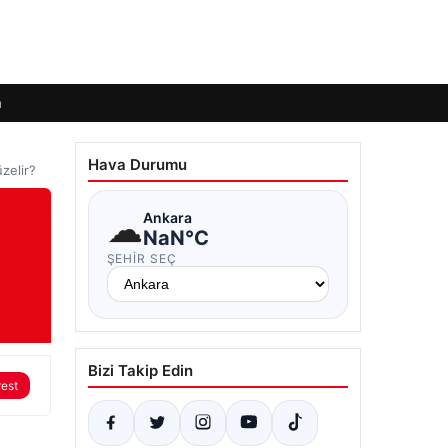
m
Hava Durumu
zelir?
☁
Ankara
NaN°C
ŞEHIR SEÇ
Bizi Takip Edin
rest