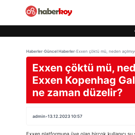
Haberler
›
Güncel Haberler
›
Exxen çöktü mü, neden açılmıyo
Exxen çöktü mü, nede
Exxen Kopenhag Gala
ne zaman düzelir?
admin
•
13.12.2023 10:57
Exxen platformuna üye olan birçok kullanıcı ş