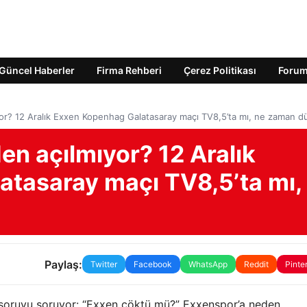
Güncel Haberler
Firma Rehberi
Çerez Politikası
Foru
r? 12 Aralık Exxen Kopenhag Galatasaray maçı TV8,5’ta mı, ne zaman dü
n açılmıyor? 12 Aralık
tasaray maçı TV8,5’ta mı,
Paylaş:
Twitter
Facebook
WhatsApp
Reddit
Pinte
u soruyu soruyor: “Exxen çöktü mü?” Exxenspor’a neden