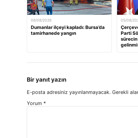
06/08/2026
05/08/20
Dumanlar ilçeyi kapladı: Bursa’da
Çerçeve
tamirhanede yangın
Parti Sö
sürecin
gelinmi
Bir yanıt yazın
E-posta adresiniz yayınlanmayacak.
Gerekli ala
Yorum
*