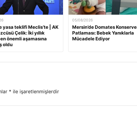
26
05/08/2026
 yasa teklifi Meclis’te | AK
Mersin’de Domates Konserve
zcüsü Çelik: İki yıllık
Patlaması: Bebek Yanıklarla
 en önemli aşamasına
Mücadele Ediyor
ş oldu
nlar
*
ile işaretlenmişlerdir