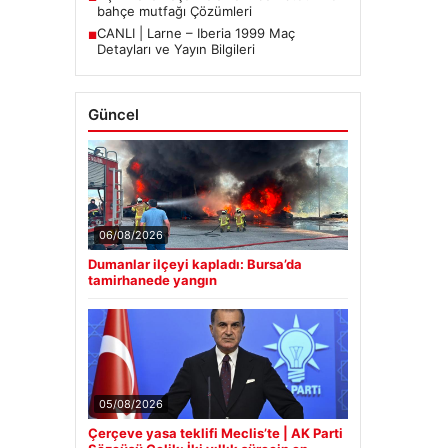
bahçe mutfağı Çözümleri
CANLI | Larne – Iberia 1999 Maç
■
Detayları ve Yayın Bilgileri
Güncel
06/08/2026
Dumanlar ilçeyi kapladı: Bursa’da
tamirhanede yangın
05/08/2026
Çerçeve yasa teklifi Meclis’te | AK Parti