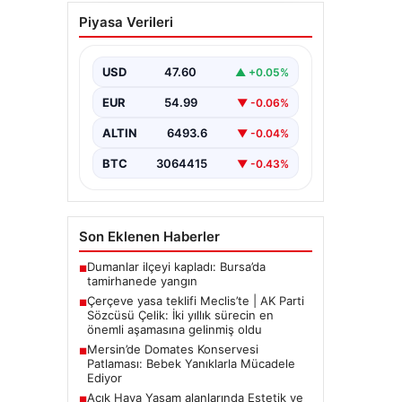
Açık Hava Yaşam
Piyasa Verileri
alanlarında Estetik ve
bahçe mutfağı
Çözümleri
USD
47.60
▲ +0.05%
Günümüz dünyasında açık hava
EUR
54.99
▼ -0.06%
dinlenme alanları, villaların en
önemli köşelerinden parçası
ALTIN
6493.6
▼ -0.04%
gelmiştir. Bahçeyle uyumlu…
BTC
3064415
▼ -0.43%
Son Eklenen Haberler
Dumanlar ilçeyi kapladı: Bursa’da
■
tamirhanede yangın
Çerçeve yasa teklifi Meclis’te | AK Parti
■
Sözcüsü Çelik: İki yıllık sürecin en
önemli aşamasına gelinmiş oldu
Mersin’de Domates Konservesi
■
Patlaması: Bebek Yanıklarla Mücadele
Ediyor
Açık Hava Yaşam alanlarında Estetik ve
■