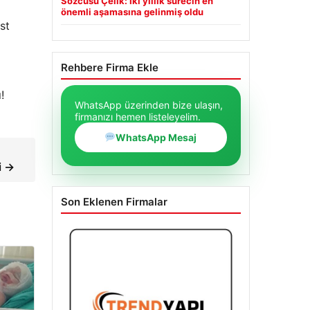
Sözcüsü Çelik: İki yıllık sürecin en
önemli aşamasına gelinmiş oldu
st
Rehbere Firma Ekle
!
WhatsApp üzerinden bize ulaşın,
firmanızı hemen listeleyelim.
WhatsApp Mesaj
i →
Son Eklenen Firmalar