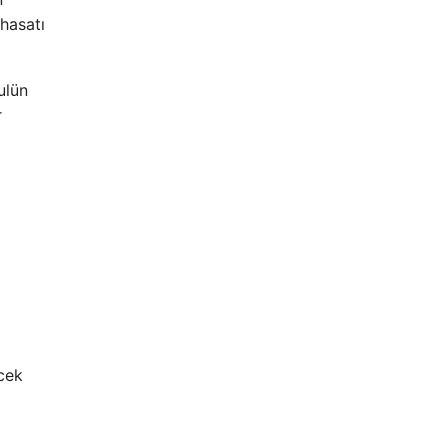
hasatı
ulün
r
cek