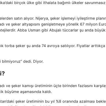
ka’daki birçok ülke gibi ithalata bağımlı ülkeler savunmasız
lerden satın alıyor. Nijerya, şeker işlemeyi iyileştirme planı
ladı ve şeker altyapısını genişletmeye yönelik 67 milyon Euro
atejilerdir. Abba Usman gibi Abujalı tüccarlar şu anda büyük
ık torba şeker şu anda 74 avroya satılıyor. Fiyatlar arttıkça
 bilmiyoruz” dedi. Diyor.
i?
ı ve şeker kamışı üretiminin üçte birinden fazlasını karşıl
itik büyüme aşamasında kaldı.
istan’daki şeker üretiminin bu yıl %8 oranında azalması bekle