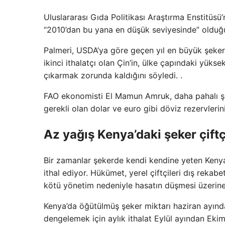
Uluslararası Gıda Politikası Araştırma Enstitüsü
“2010’dan bu yana en düşük seviyesinde” olduğu
Palmeri, USDA’ya göre geçen yıl en büyük şeker i
ikinci ithalatçı olan Çin’in, ülke çapındaki yüksek 
çıkarmak zorunda kaldığını söyledi. .
FAO ekonomisti El Mamun Amruk, daha pahalı şeke
gerekli olan dolar ve euro gibi döviz rezervlerini
Az yağış Kenya’daki şeker çiftçi
Bir zamanlar şekerde kendi kendine yeten Kenya,
ithal ediyor. Hükümet, yerel çiftçileri dış rekabe
kötü yönetim nedeniyle hasatın düşmesi üzerine 
Kenya’da öğütülmüş şeker miktarı haziran ayından
dengelemek için aylık ithalat Eylül ayından Eki