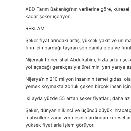
ABD Tarım Bakanlığı’nın verilerine göre, kürese
kadar şeker içeriyor.
REKLAM
Şeker fiyatlarındaki artış, yüksek yakıt ve un m
fırın için bardağı taşıran son damla oldu ve fırın
Nijeryalı fırıncı Ishal Abdulrahim, hızla artan ş
yol açacağı gerekçesiyle üretimini yarı yarıya az
Nijerya’nın 210 milyon insanının temel gıdası o
yemek koymakta zorluk çeken birçok insan için d
İki ayda yüzde 55 artan şeker fiyatları, daha az
Şeker, dünyanın ikinci ve üçüncü büyük ihracatç
mahsullere zarar vermesinin ardından küresel a
yüksek fiyatlarla işlem görüyor.