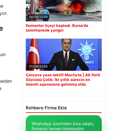
ne
yor.
06/08/2026
Dumanlar ilçeyi kapladı: Bursa’da
e
tamirhanede yangın
nun
05/08/2026
Çerçeve yasa teklifi Meclis’te | AK Parti
Sözcüsü Çelik: İki yıllık sürecin en
 neden
önemli aşamasına gelinmiş oldu
e
Rehbere Firma Ekle
WhatsApp üzerinden bize ulaşın,
firmanızı hemen listeleyelim.