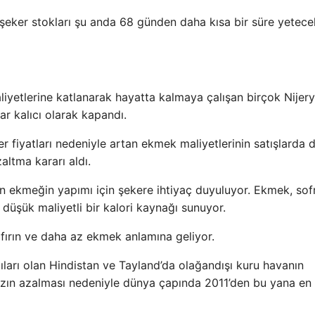
l şeker stokları şu anda 68 günden daha kısa bir süre yetece
aliyetlerine katlanarak hayatta kalmaya çalışan birçok Nijery
lar kalıcı olarak kapandı.
eker fiyatları nedeniyle artan ekmek maliyetlerinin satışlarda
altma kararı aldı.
lan ekmeğin yapımı için şekere ihtiyaç duyuluyor. Ekmek, sof
üşük maliyetli bir kalori kaynağı sunuyor.
 fırın ve daha az ekmek anlamına geliyor.
ıları olan Hindistan ve Tayland’da olağandışı kuru havanın
rzın azalması nedeniyle dünya çapında 2011’den bu yana en