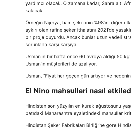
yardımcı olacak. O zamana kadar, Sahra altı Afri
kalacak.
Örneğin Nijerya, ham şekerinin %98’ini diğer ülke
aykırı olan rafine şeker ithalatını 2021’de yasak
bir proje duyurdu. Ancak bunlar uzun vadeli str
sorunlarla karşı karşıya.
Usman’ın bir hafta önce 60 avroya aldığı 50 kg’l
Usman’ın müşterileri de azalıyor.
Usman, “Fiyat her geçen gün artıyor ve nedenini
El Nino mahsulleri nasıl etkiled
Hindistan son yüzyılın en kurak ağustosunu yaşad
batıdaki Maharashtra eyaletindeki mahsuller kr
Hindistan Şeker Fabrikaları Birliği’ne göre Hind