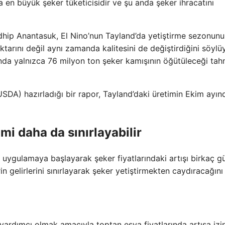
 en büyük şeker tüketicisidir ve şu anda şeker ihracatını
radhip Anantasuk, El Nino’nun Tayland’da yetiştirme sezonun
ktarını değil aynı zamanda kalitesini de değiştirdiğini söylü
nda yalnızca 76 milyon ton şeker kamışının öğütüleceği tah
(USDA) hazırladığı bir rapor, Tayland’daki üretimin Ekim ayı
imi daha da sınırlayabilir
ü uygulamaya başlayarak şeker fiyatlarındaki artışı birkaç g
in gelirlerini sınırlayarak şeker yetiştirmekten caydıracağını
 yardımcı olmak amacıyla toptan eşya fiyatlarında artışa izi