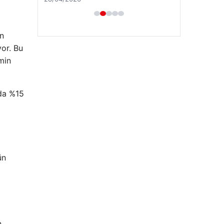
un
yor. Bu
min
nda %15
ün
n