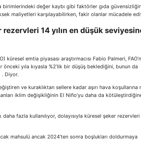
 birimlerindeki değer kaybı gibi faktörler gıda güvensizliği
sek maliyetleri karşılayabilirken, fakir olanlar mücadele edi
 rezervleri 14 yılın en düşük seviyesin
AO) küresel emtia piyasası araştırmacısı Fabio Palmeri, FAO’
önceki yıla kıyasla %2’lik bir düşüş beklediğini, bunun da
. Diyor.
ştiren ve kuraklıktan sellere kadar aşırı hava koşullarına
sanları iklim değişikliğinin El Niño’yu daha da kötüleştirdiğin
 daha fazla kullanılıyor, dolayısıyla küresel şeker rezervleri
ancak mahsulü ancak 2024’ten sonra boşlukları doldurmaya