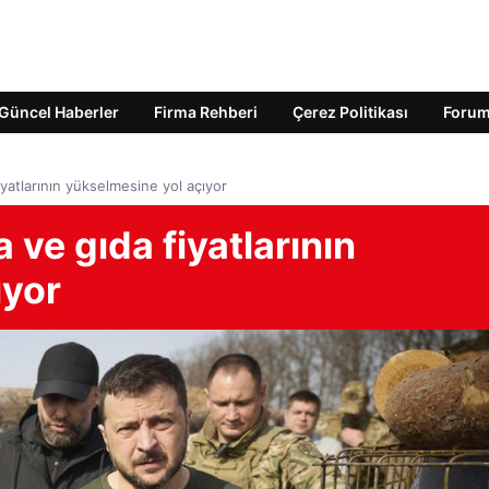
Güncel Haberler
Firma Rehberi
Çerez Politikası
Foru
fiyatlarının yükselmesine yol açıyor
a ve gıda fiyatlarının
ıyor