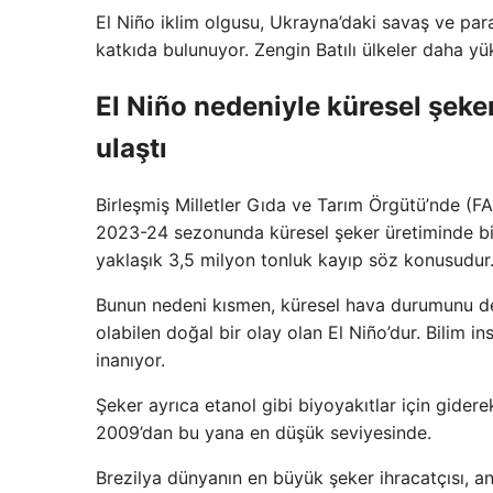
El Niño iklim olgusu, Ukrayna’daki savaş ve para
katkıda bulunuyor. Zengin Batılı ülkeler daha yük
El Niño nedeniyle küresel şeker
ulaştı
Birleşmiş Milletler Gıda ve Tarım Örgütü’nde (F
2023-24 sezonunda küresel şeker üretiminde bir 
yaklaşık 3,5 milyon tonluk kayıp söz konusudur. 
Bunun nedeni kısmen, küresel hava durumunu deği
olabilen doğal bir olay olan El Niño’dur. Bilim in
inanıyor.
Şeker ayrıca etanol gibi biyoyakıtlar için giderek
2009’dan bu yana en düşük seviyesinde.
Brezilya dünyanın en büyük şeker ihracatçısı, 