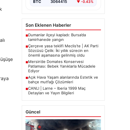
BTC
3064415
▼ -0.43%
k
Son Eklenen Haberler
Dumanlar ilçeyi kapladı: Bursa’da
■
tamirhanede yangın
alı
Çerçeve yasa teklifi Meclis’te | AK Parti
■
Sözcüsü Çelik: İki yıllık sürecin en
önemli aşamasına gelinmiş oldu
 düşüşe
Mersin’de Domates Konservesi
■
Patlaması: Bebek Yanıklarla Mücadele
Ediyor
Açık Hava Yaşam alanlarında Estetik ve
raya
■
bahçe mutfağı Çözümleri
CANLI | Larne – Iberia 1999 Maç
■
Detayları ve Yayın Bilgileri
Güncel