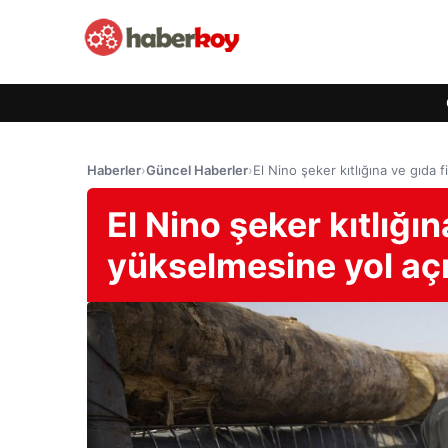
Haberler
›
Güncel Haberler
›
El Nino şeker kıtlığına ve gıda 
El Nino şeker kıtlığın
yükselmesine yol aç