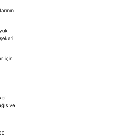
larının
üyük
 şekeri
r için
ker
ağış ve
50