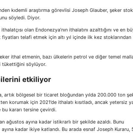
’nden kıdemli araştırma görevlisi Joseph Glauber, şeker stok
nu söyledi. Diyor.
thalatçısı olan Endonezya’nın ithalatını azalttığını ve en b
fiyatları telafi etmek için altı yıl içinde ilk kez stoklarından
r ithal etmenin, bazı ülkelerin petrol ve diğer temel malla
 tükettiğini söylüyor.
lerini etkiliyor
 artık bölgesel bir ticaret bloğundan yılda 200.000 ton şe
tten korumak için 2021’de ithalatı kısıtladı, ancak yetersiz y
bu kararı tersine çevirdi.
 ağustos ayına kadar istikrarlı bir şekilde azaldı. Bunu
m ayına kadar ikiye katlandı. Bu arada esnaf Joseph Kuraru, 