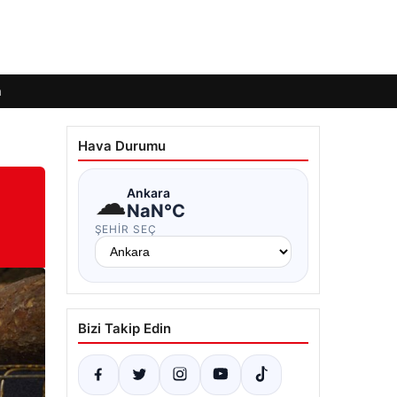
m
Hava Durumu
☁
Ankara
NaN°C
ŞEHIR SEÇ
Bizi Takip Edin