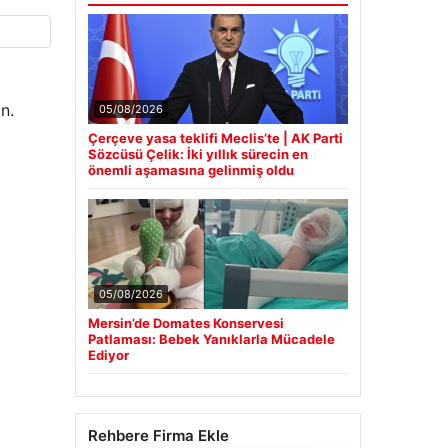
n.
05/08/2026
Çerçeve yasa teklifi Meclis’te | AK Parti
Sözcüsü Çelik: İki yıllık sürecin en
önemli aşamasına gelinmiş oldu
05/08/2026
Mersin’de Domates Konservesi
Patlaması: Bebek Yanıklarla Mücadele
Ediyor
Rehbere Firma Ekle