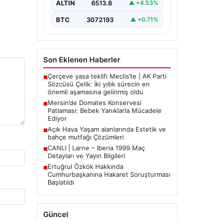
ALTIN
6513.8
▲ +4.53%
BTC
3072193
▲ +0.71%
Son Eklenen Haberler
Çerçeve yasa teklifi Meclis’te | AK Parti
■
Sözcüsü Çelik: İki yıllık sürecin en
önemli aşamasına gelinmiş oldu
Mersin’de Domates Konservesi
■
Patlaması: Bebek Yanıklarla Mücadele
Ediyor
Açık Hava Yaşam alanlarında Estetik ve
■
bahçe mutfağı Çözümleri
CANLI | Larne – Iberia 1999 Maç
■
Detayları ve Yayın Bilgileri
Ertuğrul Özkök Hakkında
■
Cumhurbaşkanına Hakaret Soruşturması
Başlatıldı
Güncel