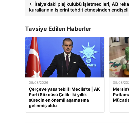
← İtalya'daki plaj kulübü işletmecileri, AB rek
kurallarının işlerini tehdit etmesinden endişeli
Tavsiye Edilen Haberler
05/08/2026
05/08/20
Çerçeve yasa teklifi Meclis’te | AK
Mersin’
Parti Sözcüsü Çelik: İki yıllık
Patlama
sürecin en önemli aşamasına
Mücade
gelinmiş oldu