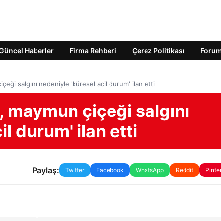
Güncel Haberler
Firma Rehberi
Çerez Politikası
Foru
eği salgını nedeniyle 'küresel acil durum' ilan etti
, maymun çiçeği salgını
l durum' ilan etti
Paylaş:
Twitter
Facebook
WhatsApp
Reddit
Pinte