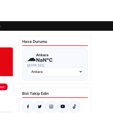
m
Hava Durumu
☁
Ankara
NaN°C
ŞEHIR SEÇ
rest
Bizi Takip Edin