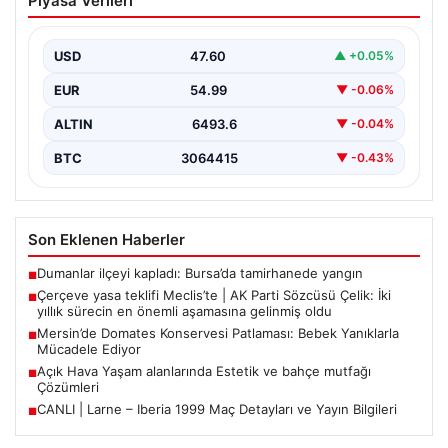
Piyasa Verileri
Sözcüsü Çelik: İki yıllık sürecin en
önemli aşamasına gelinmiş oldu
USD
47.60
▲ +0.05%
EUR
54.99
▼ -0.06%
ALTIN
6493.6
▼ -0.04%
BTC
3064415
▼ -0.43%
Son Eklenen Haberler
Dumanlar ilçeyi kapladı: Bursa’da tamirhanede yangın
■
Çerçeve yasa teklifi Meclis’te | AK Parti Sözcüsü Çelik: İki
■
yıllık sürecin en önemli aşamasına gelinmiş oldu
Mersin’de Domates Konservesi Patlaması: Bebek Yanıklarla
■
Mücadele Ediyor
Açık Hava Yaşam alanlarında Estetik ve bahçe mutfağı
■
Çözümleri
CANLI | Larne – Iberia 1999 Maç Detayları ve Yayın Bilgileri
■