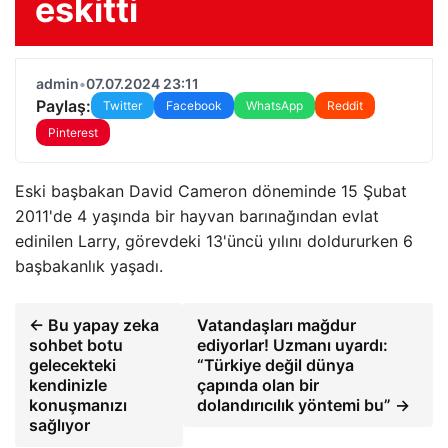
eskitti
admin
•
07.07.2024 23:11
Paylaş:
Twitter
Facebook
WhatsApp
Reddit
Pinterest
Eski başbakan David Cameron döneminde 15 Şubat
2011'de 4 yaşında bir hayvan barınağından evlat
edinilen Larry, görevdeki 13'üncü yılını doldururken 6
başbakanlık yaşadı.
← Bu yapay zeka
Vatandaşları mağdur
sohbet botu
ediyorlar! Uzmanı uyardı:
gelecekteki
“Türkiye değil dünya
kendinizle
çapında olan bir
konuşmanızı
dolandırıcılık yöntemi bu” →
sağlıyor