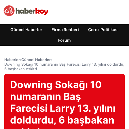
Güncel Haberler
Firma Rehberi
Çerez Politikası
Forum
Haberler
›
Güncel Haberler
›
Downing Sokağı 10 numaranın Baş Farecisi Larry 13. yılını doldurdu,
6 başbakan eskitti
Downing Sokağı 10
numaranın Baş
Farecisi Larry 13. yılını
doldurdu, 6 başbakan