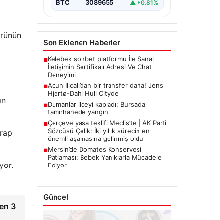
BTC
3089655
▲ +0.81%
ürünün
Son Eklenen Haberler
Kelebek sohbet platformu İle Sanal
■
İletişimin Sertifikalı Adresi Ve Chat
Deneyimi
Acun Ilıcalı’dan bir transfer daha! Jens
■
Hjertø-Dahl Hull City’de
ın
Dumanlar ilçeyi kapladı: Bursa’da
■
tamirhanede yangın
Çerçeve yasa teklifi Meclis’te | AK Parti
■
Sözcüsü Çelik: İki yıllık sürecin en
arap
önemli aşamasına gelinmiş oldu
Mersin’de Domates Konservesi
■
Patlaması: Bebek Yanıklarla Mücadele
yor.
Ediyor
Güncel
den 3