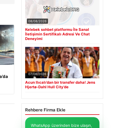
08/08/2026
Kelebek sohbet platformu İle Sanal
İletişimin Sertifikalı Adresi Ve Chat
Deneyimi
07/08/2026
a’da
Acun Ilıcalı’dan bir transfer daha! Jens
Hjertø-Dahl Hull City’de
Rehbere Firma Ekle
WhatsApp üzerinden bize ulaşın,