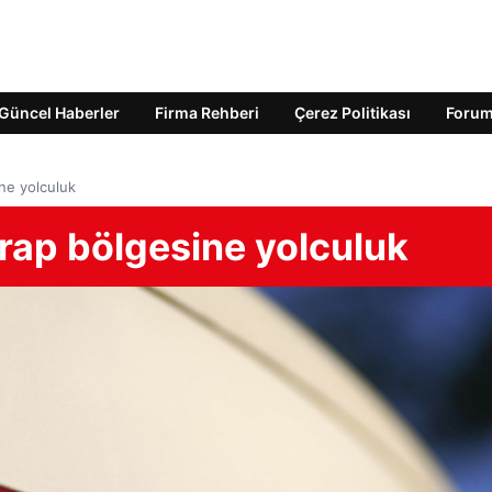
Güncel Haberler
Firma Rehberi
Çerez Politikası
Foru
ne yolculuk
rap bölgesine yolculuk