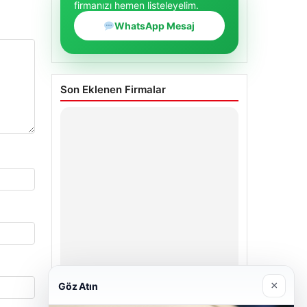
firmanızı hemen listeleyelim.
WhatsApp Mesaj
Son Eklenen Firmalar
×
Göz Atın
Enes Kaplan Avukatlık Bürosu