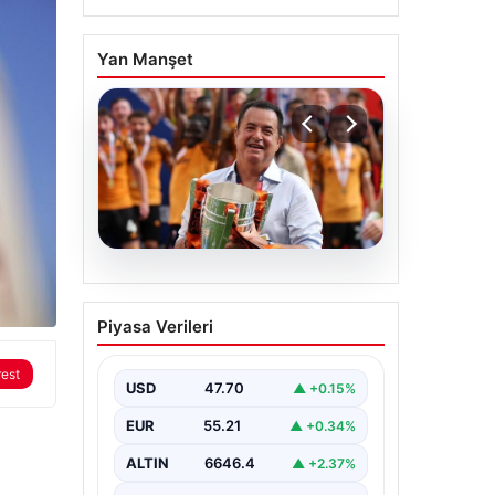
Yan Manşet
07.08.2026
Acun Ilıcalı’dan bir
Piyasa Verileri
transfer daha! Jens
Hjertø-Dahl Hull City’de
rest
USD
47.70
▲ +0.15%
EUR
55.21
▲ +0.34%
ALTIN
6646.4
▲ +2.37%