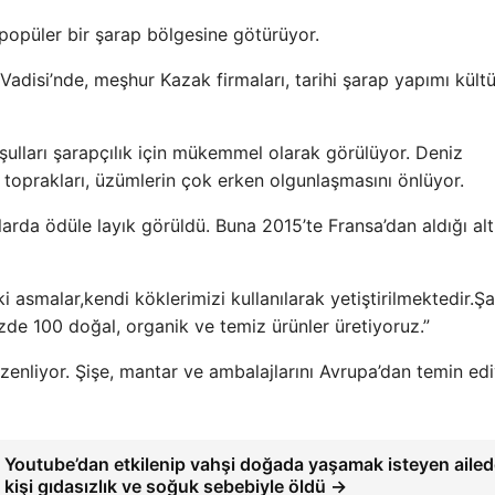
 popüler bir şarap bölgesine götürüyor.
 Vadisi’nde, meşhur Kazak firmaları, tarihi şarap yapımı kült
şulları şarapçılık için mükemmel olarak görülüyor. Deniz
 toprakları, üzümlerin çok erken olgunlaşmasını önlüyor.
larda ödüle layık görüldü. Buna 2015’te Fransa’dan aldığı alt
asmalar,kendi köklerimizi kullanılarak yetiştirilmektedir.Ş
zde 100 doğal, organik ve temiz ürünler üretiyoruz.”
üzenliyor. Şişe, mantar ve ambalajlarını Avrupa’dan temin edi
Youtube’dan etkilenip vahşi doğada yaşamak isteyen aile
kişi gıdasızlık ve soğuk sebebiyle öldü →