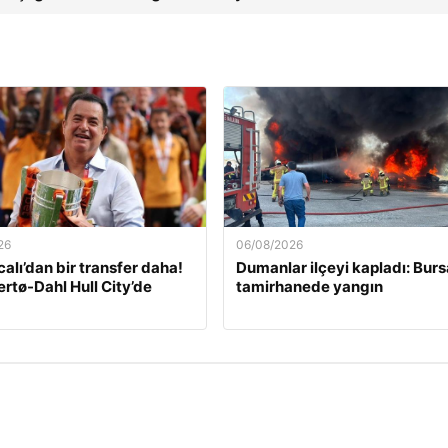
26
06/08/2026
calı’dan bir transfer daha!
Dumanlar ilçeyi kapladı: Burs
ertø-Dahl Hull City’de
tamirhanede yangın