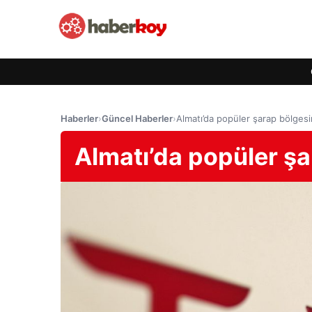
Haberler
›
Güncel Haberler
›
Almatı’da popüler şarap bölgesi
Almatı’da popüler şa