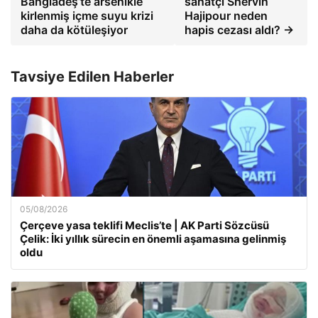
Bangladeş’te arsenikle
sanatçı Shervin
kirlenmiş içme suyu krizi
Hajipour neden
daha da kötüleşiyor
hapis cezası aldı? →
Tavsiye Edilen Haberler
05/08/2026
Çerçeve yasa teklifi Meclis’te | AK Parti Sözcüsü
Çelik: İki yıllık sürecin en önemli aşamasına gelinmiş
oldu