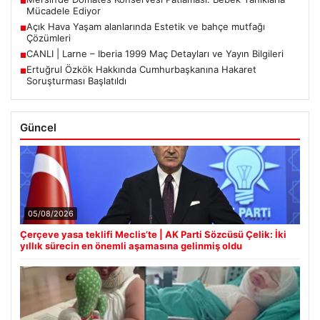
■
Mücadele Ediyor
Açık Hava Yaşam alanlarında Estetik ve bahçe mutfağı
■
Çözümleri
CANLI | Larne – Iberia 1999 Maç Detayları ve Yayın Bilgileri
■
Ertuğrul Özkök Hakkında Cumhurbaşkanına Hakaret
■
Soruşturması Başlatıldı
Güncel
05/08/2026
Çerçeve yasa teklifi Meclis’te | AK Parti Sözcüsü Çelik: İki
yıllık sürecin en önemli aşamasına gelinmiş oldu