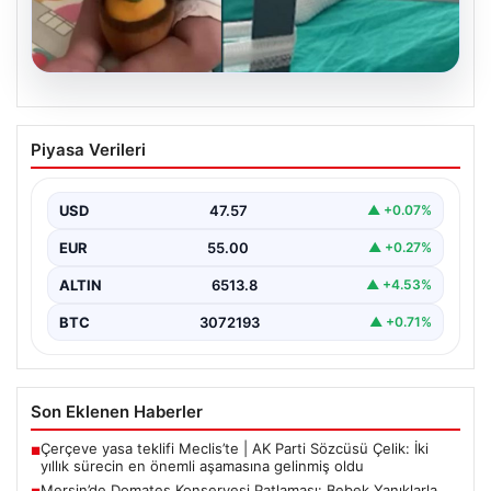
05.08.2026
Mersin’de Domates Konservesi
Piyasa Verileri
Patlaması: Bebek Yanıklarla Mücadele
Ediyor
USD
47.57
▲ +0.07%
19 Eylül 2023 tarihinde Mersin’in Çakır ailesi korku dolu
anlar yaşadı. Aile, misafirlikte oldukları…
EUR
55.00
▲ +0.27%
ALTIN
6513.8
▲ +4.53%
BTC
3072193
▲ +0.71%
Son Eklenen Haberler
Çerçeve yasa teklifi Meclis’te | AK Parti Sözcüsü Çelik: İki
■
yıllık sürecin en önemli aşamasına gelinmiş oldu
Mersin’de Domates Konservesi Patlaması: Bebek Yanıklarla