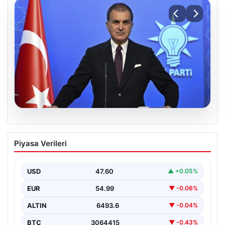
05.08.2026
Çerçeve yasa teklifi Meclis’te | AK Parti
Piyasa Verileri
Sözcüsü Çelik: İki yıllık sürecin en
önemli aşamasına gelinmiş oldu
USD
47.60
▲ +0.05%
EUR
54.99
▼ -0.06%
ALTIN
6493.6
▼ -0.04%
BTC
3064415
▼ -0.43%