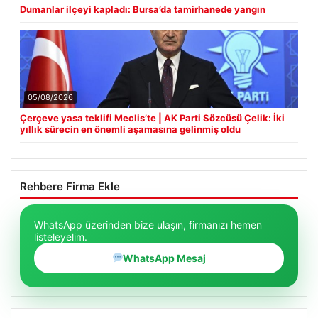
Dumanlar ilçeyi kapladı: Bursa’da tamirhanede yangın
05/08/2026
Çerçeve yasa teklifi Meclis’te | AK Parti Sözcüsü Çelik: İki
yıllık sürecin en önemli aşamasına gelinmiş oldu
Rehbere Firma Ekle
WhatsApp üzerinden bize ulaşın, firmanızı hemen
listeleyelim.
WhatsApp Mesaj