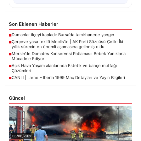
Son Eklenen Haberler
Dumanlar ilçeyi kapladı: Bursa’da tamirhanede yangın
■
Çerçeve yasa teklifi Meclis’te | AK Parti Sözcüsü Çelik: İki
■
yıllık sürecin en önemli aşamasına gelinmiş oldu
Mersin’de Domates Konservesi Patlaması: Bebek Yanıklarla
■
Mücadele Ediyor
Açık Hava Yaşam alanlarında Estetik ve bahçe mutfağı
■
Çözümleri
CANLI | Larne – Iberia 1999 Maç Detayları ve Yayın Bilgileri
■
Güncel
06/08/2026