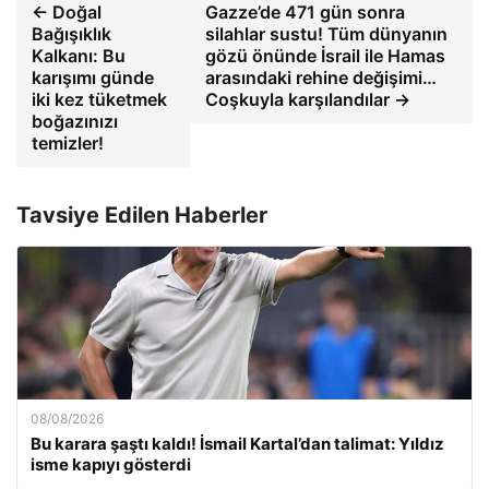
← Doğal
Gazze’de 471 gün sonra
Bağışıklık
silahlar sustu! Tüm dünyanın
Kalkanı: Bu
gözü önünde İsrail ile Hamas
karışımı günde
arasındaki rehine değişimi…
iki kez tüketmek
Coşkuyla karşılandılar →
boğazınızı
temizler!
Tavsiye Edilen Haberler
08/08/2026
Bu karara şaştı kaldı! İsmail Kartal’dan talimat: Yıldız
isme kapıyı gösterdi