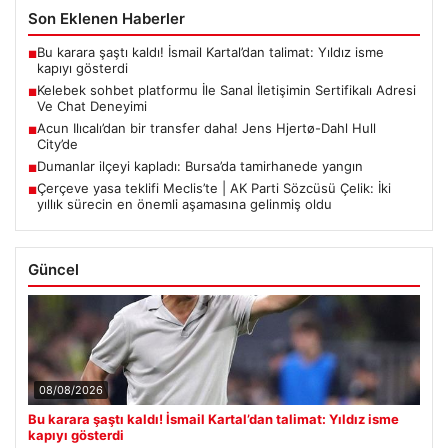
Son Eklenen Haberler
Bu karara şaştı kaldı! İsmail Kartal’dan talimat: Yıldız isme
■
kapıyı gösterdi
Kelebek sohbet platformu İle Sanal İletişimin Sertifikalı Adresi
■
Ve Chat Deneyimi
Acun Ilıcalı’dan bir transfer daha! Jens Hjertø-Dahl Hull
■
City’de
Dumanlar ilçeyi kapladı: Bursa’da tamirhanede yangın
■
Çerçeve yasa teklifi Meclis’te | AK Parti Sözcüsü Çelik: İki
■
yıllık sürecin en önemli aşamasına gelinmiş oldu
Güncel
08/08/2026
Bu karara şaştı kaldı! İsmail Kartal’dan talimat: Yıldız isme
kapıyı gösterdi