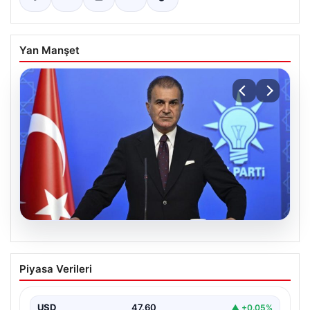
Yan Manşet
05.08.2026
Çerçeve yasa teklifi Meclis’te | AK Parti
Piyasa Verileri
Sözcüsü Çelik: İki yıllık sürecin en
önemli aşamasına gelinmiş oldu
USD
47.60
▲ +0.05%