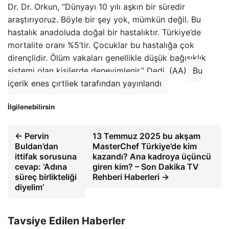
Dr. Dr. Orkun, “Dünyayı 10 yılı aşkın bir süredir
araştırıyoruz. Böyle bir şey yok, mümkün değil. Bu
hastalık anadoluda doğal bir hastalıktır. Türkiye’de
mortalite oranı %5’tir. Çocuklar bu hastalığa çok
dirençlidir. Ölüm vakaları genellikle düşük bağışıklık
sistemi olan kişilerde deneyimlenir.” Dedi. (AA)
Bu
içerik enes çırtliek tarafından yayınlandı
İlgilenebilirsin
← Pervin
13 Temmuz 2025 bu akşam
Buldan’dan
MasterChef Türkiye’de kim
ittifak sorusuna
kazandı? Ana kadroya üçüncü
cevap: ‘Adına
giren kim? – Son Dakika TV
süreç birlikteliği
Rehberi Haberleri →
diyelim’
Tavsiye Edilen Haberler