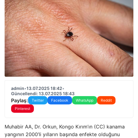
admin
•
13.07.2025 18:42
•
Güncellendi: 13.07.2025 18:43
Paylaş:
Twitter
Facebook
WhatsApp
Reddit
Pinterest
Muhabir AA, Dr. Orkun, Kongo Kırım’ın (CC) kanama
yangının 2000’li yılların başında enfekte olduğunu