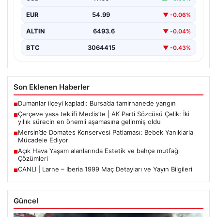
EUR
54.99
▼ -0.06%
ALTIN
6493.6
▼ -0.04%
BTC
3064415
▼ -0.43%
Son Eklenen Haberler
Dumanlar ilçeyi kapladı: Bursa’da tamirhanede yangın
■
Çerçeve yasa teklifi Meclis’te | AK Parti Sözcüsü Çelik: İki
■
yıllık sürecin en önemli aşamasına gelinmiş oldu
Mersin’de Domates Konservesi Patlaması: Bebek Yanıklarla
■
Mücadele Ediyor
Açık Hava Yaşam alanlarında Estetik ve bahçe mutfağı
■
Çözümleri
CANLI | Larne – Iberia 1999 Maç Detayları ve Yayın Bilgileri
■
Güncel