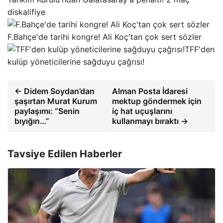
diskalifiye
F.Bahçe'de tarihi kongre! Ali Koç'tan çok sert sözler
TFF'den
kulüp yöneticilerine sağduyu çağrısı!
← Didem Soydan’dan
Alman Posta İdaresi
şaşırtan Murat Kurum
mektup göndermek için
paylaşımı: “Senin
iç hat uçuşlarını
bıyığın…”
kullanmayı bıraktı →
Tavsiye Edilen Haberler