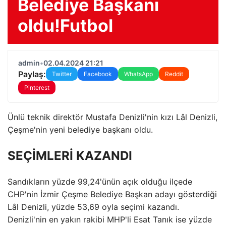
Belediye Başkanı
oldu!Futbol
admin
•
02.04.2024 21:21
Paylaş:
Twitter
Facebook
WhatsApp
Reddit
Pinterest
Ünlü teknik direktör Mustafa Denizli'nin kızı Lâl Denizli,
Çeşme'nin yeni belediye başkanı oldu.
SEÇİMLERİ KAZANDI
Sandıkların yüzde 99,24'ünün açık olduğu ilçede
CHP'nin İzmir Çeşme Belediye Başkan adayı gösterdiği
Lâl Denizli, yüzde 53,69 oyla seçimi kazandı.
Denizli'nin en yakın rakibi MHP'li Esat Tanık ise yüzde