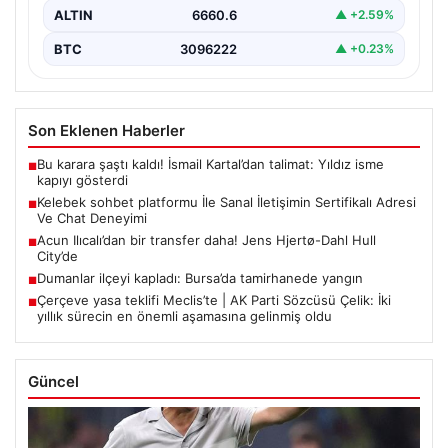
ALTIN
6660.6
▲ +2.59%
BTC
3096222
▲ +0.23%
Son Eklenen Haberler
Bu karara şaştı kaldı! İsmail Kartal’dan talimat: Yıldız isme
■
kapıyı gösterdi
Kelebek sohbet platformu İle Sanal İletişimin Sertifikalı Adresi
■
Ve Chat Deneyimi
Acun Ilıcalı’dan bir transfer daha! Jens Hjertø-Dahl Hull
■
City’de
Dumanlar ilçeyi kapladı: Bursa’da tamirhanede yangın
■
Çerçeve yasa teklifi Meclis’te | AK Parti Sözcüsü Çelik: İki
■
yıllık sürecin en önemli aşamasına gelinmiş oldu
Güncel