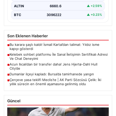
ALTIN
6660.6
▲ +2.59%
BTC
3096222
▲ +0.23%
Son Eklenen Haberler
Bu karara şaştı kaldı! İsmail Kartal’dan talimat: Yıldız isme
■
kapıyı gösterdi
Kelebek sohbet platformu İle Sanal İletişimin Sertifikalı Adresi
■
Ve Chat Deneyimi
Acun Ilıcalı’dan bir transfer daha! Jens Hjertø-Dahl Hull
■
City’de
Dumanlar ilçeyi kapladı: Bursa’da tamirhanede yangın
■
Çerçeve yasa teklifi Meclis’te | AK Parti Sözcüsü Çelik: İki
■
yıllık sürecin en önemli aşamasına gelinmiş oldu
Güncel