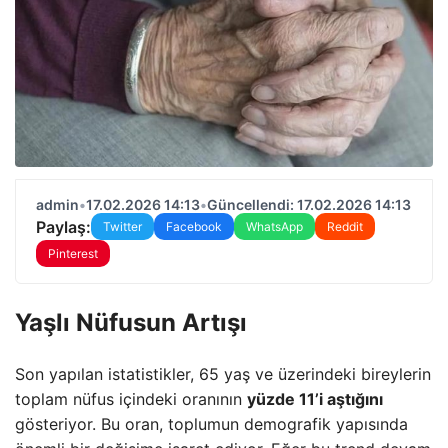
admin
•
17.02.2026 14:13
•
Güncellendi: 17.02.2026 14:13
Paylaş:
Twitter
Facebook
WhatsApp
Reddit
Pinterest
Yaşlı Nüfusun Artışı
Son yapılan istatistikler, 65 yaş ve üzerindeki bireylerin
toplam nüfus içindeki oranının
yüzde 11’i aştığını
gösteriyor. Bu oran, toplumun demografik yapısında