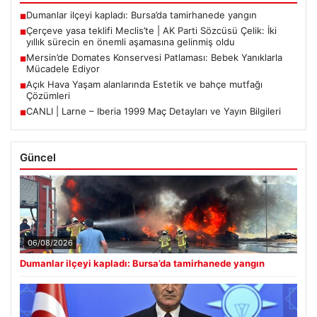
Dumanlar ilçeyi kapladı: Bursa’da tamirhanede yangın
■
Çerçeve yasa teklifi Meclis’te | AK Parti Sözcüsü Çelik: İki
■
yıllık sürecin en önemli aşamasına gelinmiş oldu
Mersin’de Domates Konservesi Patlaması: Bebek Yanıklarla
■
Mücadele Ediyor
Açık Hava Yaşam alanlarında Estetik ve bahçe mutfağı
■
Çözümleri
CANLI | Larne – Iberia 1999 Maç Detayları ve Yayın Bilgileri
■
Güncel
06/08/2026
Dumanlar ilçeyi kapladı: Bursa’da tamirhanede yangın