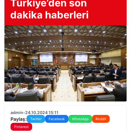
Türkiye’den son
dakika haberleri
admin
•
24.10.2024 15:11
Paylaş:
Twitter
Facebook
WhatsApp
Reddit
Pinterest