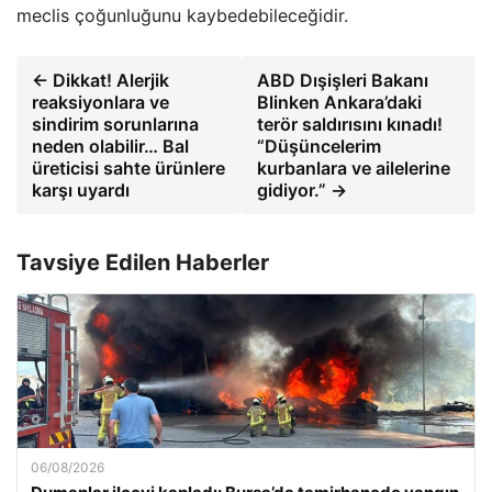
meclis çoğunluğunu kaybedebileceğidir.
← Dikkat! Alerjik
ABD Dışişleri Bakanı
reaksiyonlara ve
Blinken Ankara’daki
sindirim sorunlarına
terör saldırısını kınadı!
neden olabilir… Bal
“Düşüncelerim
üreticisi sahte ürünlere
kurbanlara ve ailelerine
karşı uyardı
gidiyor.” →
Tavsiye Edilen Haberler
06/08/2026