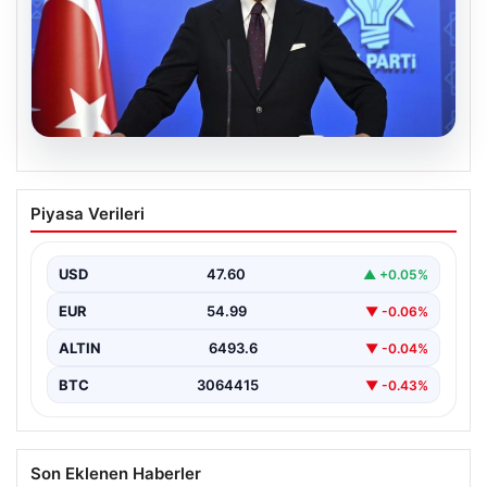
05.08.2026
Çerçeve yasa teklifi Meclis’te | AK Parti
Piyasa Verileri
Sözcüsü Çelik: İki yıllık sürecin en
önemli aşamasına gelinmiş oldu
USD
47.60
▲ +0.05%
EUR
54.99
▼ -0.06%
ALTIN
6493.6
▼ -0.04%
BTC
3064415
▼ -0.43%
Son Eklenen Haberler