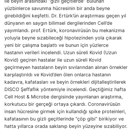
ile beyin arasındaki “gizli geçitlerde” bulunan
yüzbinlerce savunma hücresinin bir anda beyne
girebildiğini keşfetti. Dr. Ertürk’ün araştırması geçen yıl
dünyanın en saygın bilimsel dergilerinden Cell’de
yayımlandı. prof. Ertürk, koronavirüsün bu mekanizma
yoluyla beyne sızabileceği hipotezinden yola çıkarak
yeni bir çalışma başlattı ve bunun için yüzlerce
hastanın verileri incelendi. Uzun süreli Kovid (Uzun
Kovid) geçiren hastalar ile uzun süreli Kovid
geçirmeyen hastaların beyin sıvılarından alınan örnekler
karşılaştırıldı ve Kovid’den ölen onlarca hastanın
kadavra, kafatasları ve beyin örnekleri dijitalleştirilerek
DISCO Şeffaflık yöntemiyle incelendi. Geçtiğimiz hafta
Cell Host & Microbe dergisinde yayınlanan araştırma,
korkutucu bir gerçeği ortaya çıkardı. Coronavirüsün
insan hücresine girmek için kullandığı spike proteinleri,
kafatasının bu gizli geçitlerinde “çöp gibi” birikiyor ve
hatta yıllarca orada saklanıp beyin yüzeyine sızabiliyor.