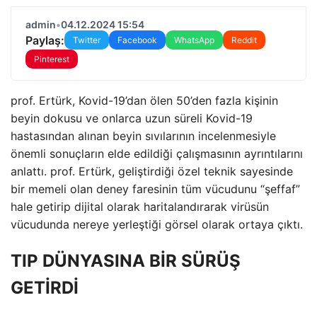
admin
•
04.12.2024 15:54
Paylaş:
Twitter
Facebook
WhatsApp
Reddit
Pinterest
prof. Ertürk, Kovid-19’dan ölen 50’den fazla kişinin
beyin dokusu ve onlarca uzun süreli Kovid-19
hastasından alınan beyin sıvılarının incelenmesiyle
önemli sonuçların elde edildiği çalışmasının ayrıntılarını
anlattı. prof. Ertürk, geliştirdiği özel teknik sayesinde
bir memeli olan deney faresinin tüm vücudunu “şeffaf”
hale getirip dijital olarak haritalandırarak virüsün
vücudunda nereye yerleştiği görsel olarak ortaya çıktı.
TIP DÜNYASINA BİR SÜRÜŞ
GETİRDİ