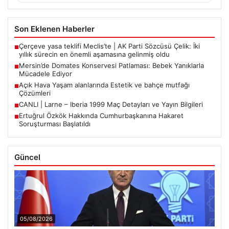
Son Eklenen Haberler
Çerçeve yasa teklifi Meclis’te | AK Parti Sözcüsü Çelik: İki
■
yıllık sürecin en önemli aşamasına gelinmiş oldu
Mersin’de Domates Konservesi Patlaması: Bebek Yanıklarla
■
Mücadele Ediyor
Açık Hava Yaşam alanlarında Estetik ve bahçe mutfağı
■
Çözümleri
CANLI | Larne – Iberia 1999 Maç Detayları ve Yayın Bilgileri
■
Ertuğrul Özkök Hakkında Cumhurbaşkanına Hakaret
■
Soruşturması Başlatıldı
Güncel
05/08/2026