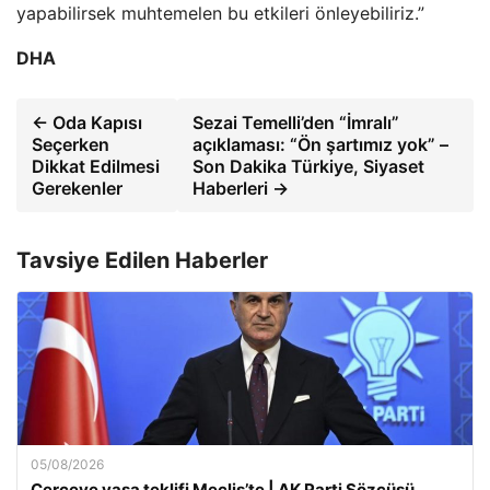
yapabilirsek muhtemelen bu etkileri önleyebiliriz.”
DHA
← Oda Kapısı
Sezai Temelli’den “İmralı”
Seçerken
açıklaması: “Ön şartımız yok” –
Dikkat Edilmesi
Son Dakika Türkiye, Siyaset
Gerekenler
Haberleri →
Tavsiye Edilen Haberler
05/08/2026
Çerçeve yasa teklifi Meclis’te | AK Parti Sözcüsü