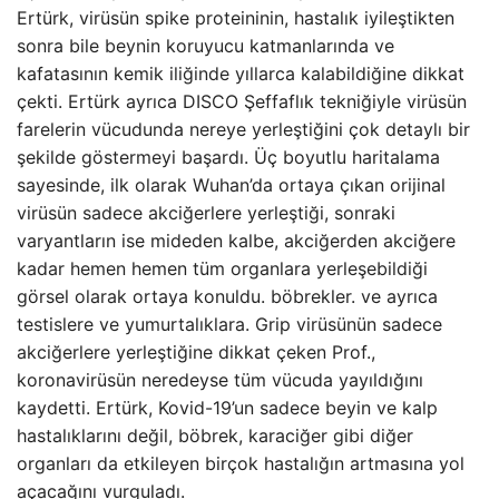
Ertürk, virüsün spike proteininin, hastalık iyileştikten
sonra bile beynin koruyucu katmanlarında ve
kafatasının kemik iliğinde yıllarca kalabildiğine dikkat
çekti. Ertürk ayrıca DISCO Şeffaflık tekniğiyle virüsün
farelerin vücudunda nereye yerleştiğini çok detaylı bir
şekilde göstermeyi başardı. Üç boyutlu haritalama
sayesinde, ilk olarak Wuhan’da ortaya çıkan orijinal
virüsün sadece akciğerlere yerleştiği, sonraki
varyantların ise mideden kalbe, akciğerden akciğere
kadar hemen hemen tüm organlara yerleşebildiği
görsel olarak ortaya konuldu. böbrekler. ve ayrıca
testislere ve yumurtalıklara. Grip virüsünün sadece
akciğerlere yerleştiğine dikkat çeken Prof.,
koronavirüsün neredeyse tüm vücuda yayıldığını
kaydetti. Ertürk, Kovid-19’un sadece beyin ve kalp
hastalıklarını değil, böbrek, karaciğer gibi diğer
organları da etkileyen birçok hastalığın artmasına yol
açacağını vurguladı.