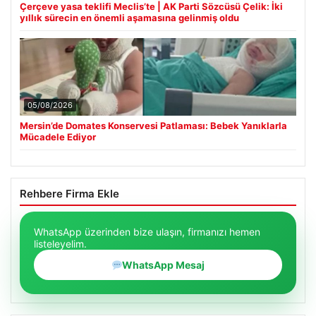
Çerçeve yasa teklifi Meclis’te | AK Parti Sözcüsü Çelik: İki
yıllık sürecin en önemli aşamasına gelinmiş oldu
05/08/2026
Mersin’de Domates Konservesi Patlaması: Bebek Yanıklarla
Mücadele Ediyor
Rehbere Firma Ekle
WhatsApp üzerinden bize ulaşın, firmanızı hemen
listeleyelim.
WhatsApp Mesaj