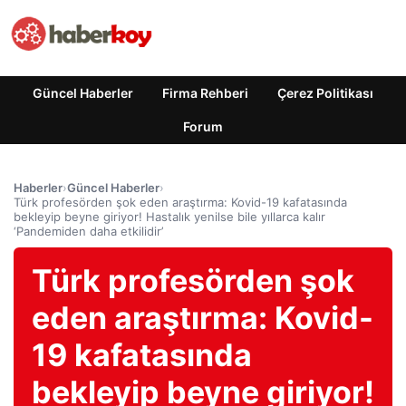
Güncel Haberler
Firma Rehberi
Çerez Politikası
Forum
Haberler
›
Güncel Haberler
›
Türk profesörden şok eden araştırma: Kovid-19 kafatasında
bekleyip beyne giriyor! Hastalık yenilse bile yıllarca kalır
‘Pandemiden daha etkilidir’
Türk profesörden şok
eden araştırma: Kovid-
19 kafatasında
bekleyip beyne giriyor!