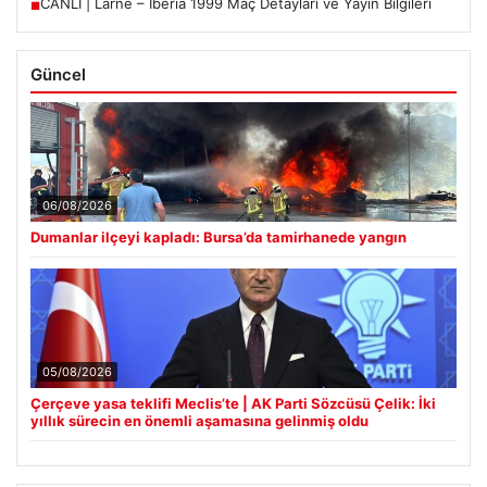
CANLI | Larne – Iberia 1999 Maç Detayları ve Yayın Bilgileri
■
Güncel
06/08/2026
Dumanlar ilçeyi kapladı: Bursa’da tamirhanede yangın
05/08/2026
Çerçeve yasa teklifi Meclis’te | AK Parti Sözcüsü Çelik: İki
yıllık sürecin en önemli aşamasına gelinmiş oldu