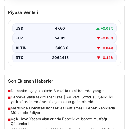
Çerçeve yasa teklifi Meclis’te | AK Parti
Piyasa Verileri
Sözcüsü Çelik: İki yıllık sürecin en
önemli aşamasına gelinmiş oldu
USD
47.60
▲ +0.05%
EUR
54.99
▼ -0.06%
ALTIN
6493.6
▼ -0.04%
BTC
3064415
▼ -0.43%
Son Eklenen Haberler
Dumanlar ilçeyi kapladı: Bursa’da tamirhanede yangın
■
Çerçeve yasa teklifi Meclis’te | AK Parti Sözcüsü Çelik: İki
■
yıllık sürecin en önemli aşamasına gelinmiş oldu
Mersin’de Domates Konservesi Patlaması: Bebek Yanıklarla
■
Mücadele Ediyor
Açık Hava Yaşam alanlarında Estetik ve bahçe mutfağı
■
Çözümleri