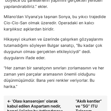
“böylece bu şaheserlerin yapımını gerçekten yeniden
yapılandırabiliriz.” ekler.
Milano’dan Viyana’ya taşınan Sonya, bu yıkıcı trajedide
Cio-Cio-San olmak üzeredir. Operadaki en kalıcı
karşılıksız aşklardan biridir.
Hikayeyi okurken ve üzerinde çalışırken gözyaşlarımı
tutamadığımı söyleyen Bulgar sanatçı, “Bu kadar çok
duygunun olması gerçekten etkileyiciydi” dedi.
duygularını ifade eder.
“Her zaman bir sanatçının sınırları zorlamasının ve her
zaman yeni parçalar aramasının önemli olduğunu
düşünmüşümdür. Bana yeni renkler veriyorlar. Bu
harika.”
← ‘Olası kanserojen’ olarak
“Akıllı kentler”
kabul edilen Aspartam nedir,
ve “5G” ITU
hangi ürünler bu tatlandırıcıyı
Telecom