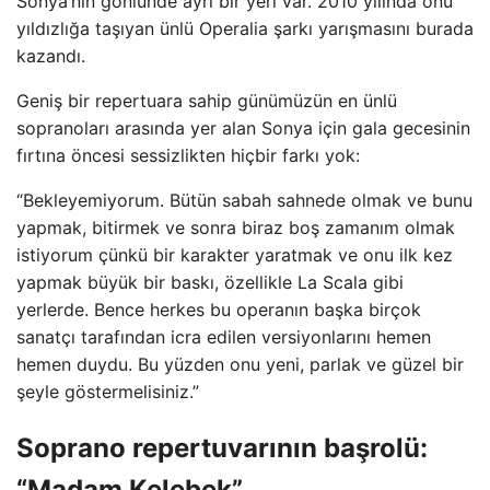
Sonya’nın gönlünde ayrı bir yeri var. 2010 yılında onu
yıldızlığa taşıyan ünlü Operalia şarkı yarışmasını burada
kazandı.
Geniş bir repertuara sahip günümüzün en ünlü
sopranoları arasında yer alan Sonya için gala gecesinin
fırtına öncesi sessizlikten hiçbir farkı yok:
“Bekleyemiyorum. Bütün sabah sahnede olmak ve bunu
yapmak, bitirmek ve sonra biraz boş zamanım olmak
istiyorum çünkü bir karakter yaratmak ve onu ilk kez
yapmak büyük bir baskı, özellikle La Scala gibi
yerlerde. Bence herkes bu operanın başka birçok
sanatçı tarafından icra edilen versiyonlarını hemen
hemen duydu. Bu yüzden onu yeni, parlak ve güzel bir
şeyle göstermelisiniz.”
Soprano repertuvarının başrolü:
“Madam Kelebek”