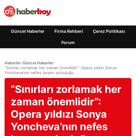
Güncel Haberler
Firma Rehberi
Çerez Politikası
Forum
Haberler
›
Güncel Haberler
›
“Sınırları zorlamak her zaman önemlidir”: Opera yıldızı Sonya
Yoncheva’nın nefes kesen yolculuğu
“Sınırları zorlamak her
zaman önemlidir”:
Opera yıldızı Sonya
Yoncheva’nın nefes