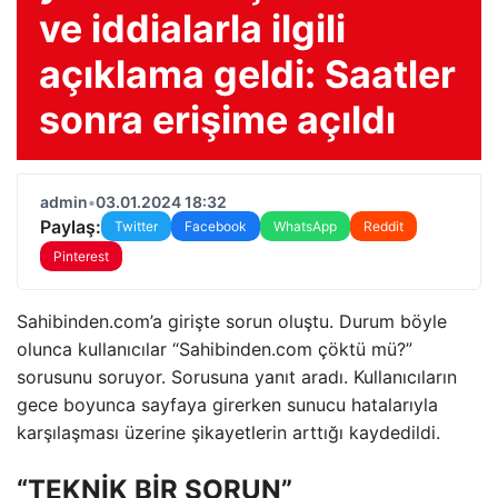
ve iddialarla ilgili
açıklama geldi: Saatler
sonra erişime açıldı
admin
•
03.01.2024 18:32
Paylaş:
Twitter
Facebook
WhatsApp
Reddit
Pinterest
Sahibinden.com’a girişte sorun oluştu. Durum böyle
olunca kullanıcılar “Sahibinden.com çöktü mü?”
sorusunu soruyor. Sorusuna yanıt aradı. Kullanıcıların
gece boyunca sayfaya girerken sunucu hatalarıyla
karşılaşması üzerine şikayetlerin arttığı kaydedildi.
“TEKNİK BİR SORUN”