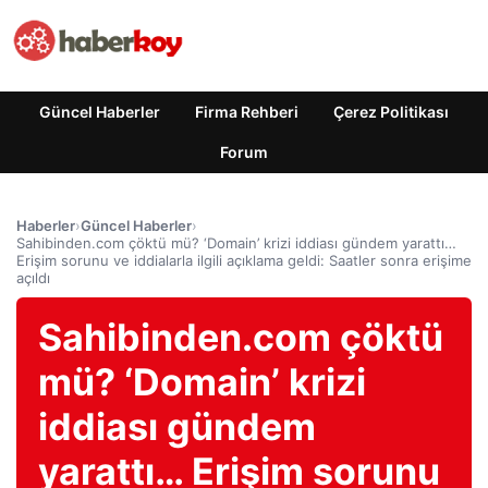
Güncel Haberler
Firma Rehberi
Çerez Politikası
Forum
Haberler
›
Güncel Haberler
›
Sahibinden.com çöktü mü? ‘Domain’ krizi iddiası gündem yarattı…
Erişim sorunu ve iddialarla ilgili açıklama geldi: Saatler sonra erişime
açıldı
Sahibinden.com çöktü
mü? ‘Domain’ krizi
iddiası gündem
yarattı… Erişim sorunu