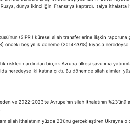
usya, dünya ikinciliğini Fransa’ya kaptırdı. İtalya ithalatta i
üsü’nün (SIPRI) küresel silah transferlerine ilişkin raporuna 
23) önceki beş yıllık döneme (2014-2018) kıyasla neredeyse 
ik risklerin ardından birçok Avrupa ülkesi savunma yatırımla
 yılda neredeyse iki katına çıktı. Bu dönemde silah alımları y
 eden ve 2022-2023’te Avrupa’nın silah ithalatının %23’ünü 
.
plam silah ithalatının yüzde 23’ünü gerçekleştiren Ukrayna ol