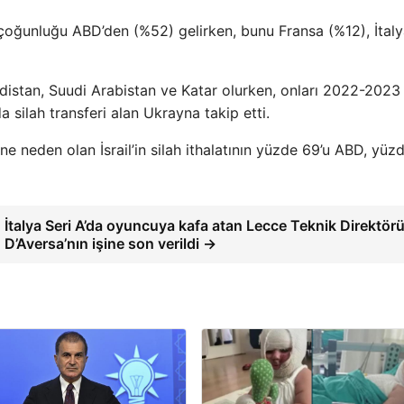
n çoğunluğu ABD’den (%52) gelirken, bunu Fransa (%12), İtal
istan, Suudi Arabistan ve Katar olurken, onları 2022-2023
silah transferi alan Ukrayna takip etti.
 neden olan İsrail’in silah ithalatının yüzde 69’u ABD, yüz
İtalya Seri A’da oyuncuya kafa atan Lecce Teknik Direktör
D’Aversa’nın işine son verildi →