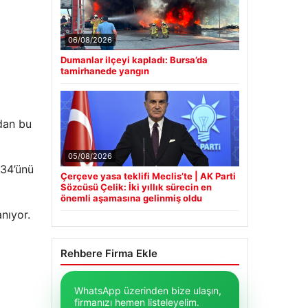
06/08/2026
Dumanlar ilçeyi kapladı: Bursa’da
tamirhanede yangın
dan bu
05/08/2026
 34’ünü
Çerçeve yasa teklifi Meclis’te | AK Parti
Sözcüsü Çelik: İki yıllık sürecin en
önemli aşamasına gelinmiş oldu
nıyor.
Rehbere Firma Ekle
WhatsApp üzerinden bize ulaşın,
firmanızı hemen listeleyelim.