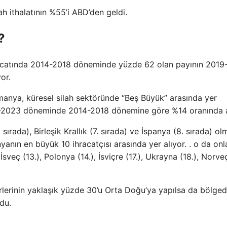
ah ithalatının %55’i ABD’den geldi.
?
ihracatında 2014-2018 döneminde yüzde 62 olan payının 201
or.
anya, küresel silah sektöründe “Beş Büyük” arasında yer
19-2023 döneminde 2014-2018 dönemine göre %14 oranında a
 sırada), Birleşik Krallık (7. sırada) ve İspanya (8. sırada) o
nın en büyük 10 ihracatçısı arasında yer alıyor. . o da onl
sveç (13.), Polonya (14.), İsviçre (17.), Ukrayna (18.), Norveç
rlerinin yaklaşık yüzde 30’u Orta Doğu’ya yapılsa da bölged
du.