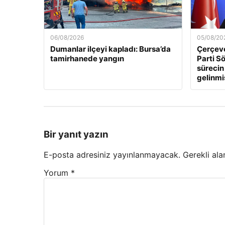
06/08/2026
05/08/20
Dumanlar ilçeyi kapladı: Bursa’da
Çerçeve
tamirhanede yangın
Parti Sö
sürecin
gelinmi
Bir yanıt yazın
E-posta adresiniz yayınlanmayacak.
Gerekli ala
Yorum
*