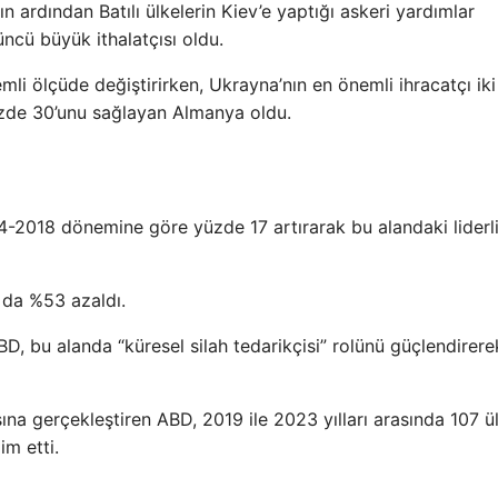
n ardından Batılı ülkelerin Kiev’e yaptığı askeri yardımlar
cü büyük ithalatçısı oldu.
li ölçüde değiştirirken, Ukrayna’nın en önemli ihracatçı iki
üzde 30’unu sağlayan Almanya oldu.
-2018 dönemine göre yüzde 17 artırarak bu alandaki liderli
 da %53 azaldı.
, bu alanda “küresel silah tedarikçisi” rolünü güçlendirere
şına gerçekleştiren ABD, 2019 ile 2023 yılları arasında 107 ü
im etti.