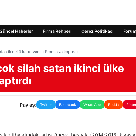
Güncel Haberler
Firma Rehberi
Çerez Politikası
Foru
tan ikinci ülke unvanını Fransa’ya kaptırdı
ok silah satan ikinci ülke
aptırdı
Paylaş:
Twitter
Facebook
WhatsApp
Reddit
Pinte
lah ithalatındaki artış, önceki beş yıla (2014-2018) kıyasla