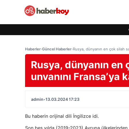
Haberler
›
Güncel Haberler
›
Rusya, dünyanın en çok silah sa
Rusya, dünyanın en ç
unvanını Fransa’ya k
admin
•
13.03.2024 17:23
Bu haberin orijinal dili İngilizce idi.
Son beş yılda (2019-2023) Avrupa ülkelerinden si