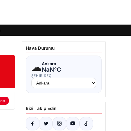
m
Hava Durumu
☁
Ankara
NaN°C
ŞEHIR SEÇ
rest
Bizi Takip Edin