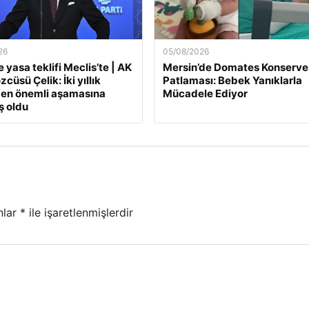
26
05/08/2026
 yasa teklifi Meclis’te | AK
Mersin’de Domates Konserve
zcüsü Çelik: İki yıllık
Patlaması: Bebek Yanıklarla
 en önemli aşamasına
Mücadele Ediyor
ş oldu
nlar
*
ile işaretlenmişlerdir