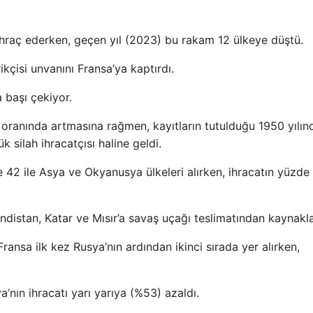
ihraç ederken, geçen yıl (2023) bu rakam 12 ülkeye düştü.
kçisi unvanını Fransa’ya kaptırdı.
 başı çekiyor.
 oranında artmasına rağmen, kayıtların tutulduğu 1950 yılın
 silah ihracatçısı haline geldi.
e 42 ile Asya ve Okyanusya ülkeleri alırken, ihracatın yüzde
indistan, Katar ve Mısır’a savaş uçağı teslimatından kaynakla
Fransa ilk kez Rusya’nın ardından ikinci sırada yer alırken,
’nın ihracatı yarı yarıya (%53) azaldı.