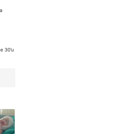
ya
de 30’u
ü