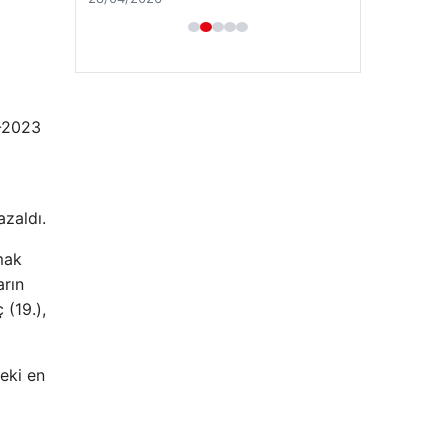
9-2023
zaldı.
lmak
arın
 (19.),
eki en