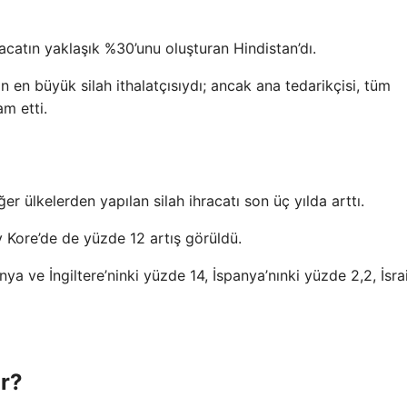
hracatın yaklaşık %30’unu oluşturan Hindistan’dı.
n en büyük silah ithalatçısıydı; ancak ana tedarikçisi, tüm
m etti.
r ülkelerden yapılan silah ihracatı son üç yılda arttı.
y Kore’de de yüzde 12 artış görüldü.
a ve İngiltere’ninki yüzde 14, İspanya’nınki yüzde 2,2, İsrail
or?