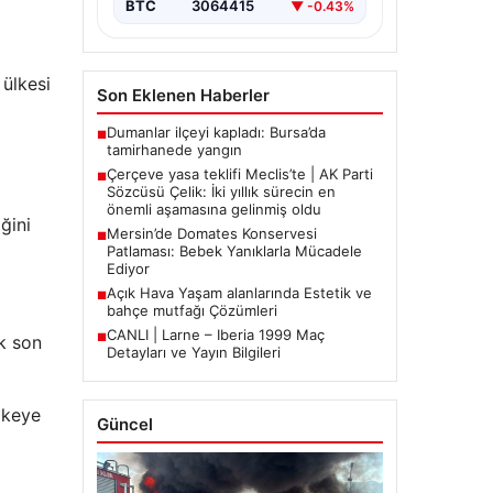
BTC
3064415
▼ -0.43%
 ülkesi
Son Eklenen Haberler
Dumanlar ilçeyi kapladı: Bursa’da
■
tamirhanede yangın
Çerçeve yasa teklifi Meclis’te | AK Parti
■
Sözcüsü Çelik: İki yıllık sürecin en
önemli aşamasına gelinmiş oldu
ğini
Mersin’de Domates Konservesi
■
Patlaması: Bebek Yanıklarla Mücadele
Ediyor
Açık Hava Yaşam alanlarında Estetik ve
■
bahçe mutfağı Çözümleri
CANLI | Larne – Iberia 1999 Maç
■
k son
Detayları ve Yayın Bilgileri
lkeye
Güncel