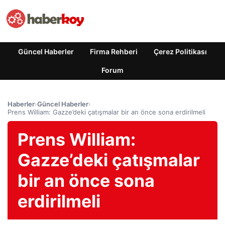
Güncel Haberler
Firma Rehberi
Çerez Politikası
Forum
Haberler
›
Güncel Haberler
›
Prens William: Gazze’deki çatışmalar bir an önce sona erdirilmeli
Prens William:
Gazze’deki çatışmalar
bir an önce sona
erdirilmeli