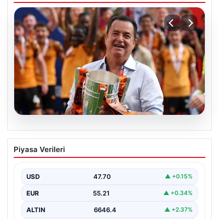
07.08.2026
Acun Ilıcalı’dan bir transfer daha! Jens
Piyasa Verileri
Hjertø-Dahl Hull City’de
USD
47.70
▲ +0.15%
EUR
55.21
▲ +0.34%
ALTIN
6646.4
▲ +2.37%