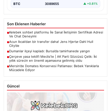
BTC
3089655
▲ +0.81%
Son Eklenen Haberler
Kelebek sohbet platformu İle Sanal İletişimin Sertifikalı Adresi
■
Ve Chat Deneyimi
Acun Ilıcalı’dan bir transfer daha! Jens Hjertø-Dahl Hull
■
City’de
Dumanlar ilçeyi kapladı: Bursa’da tamirhanede yangın
■
Çerçeve yasa teklifi Meclis’te | AK Parti Sözcüsü Çelik: İki
■
yıllık sürecin en önemli aşamasına gelinmiş oldu
Mersin’de Domates Konservesi Patlaması: Bebek Yanıklarla
■
Mücadele Ediyor
Güncel