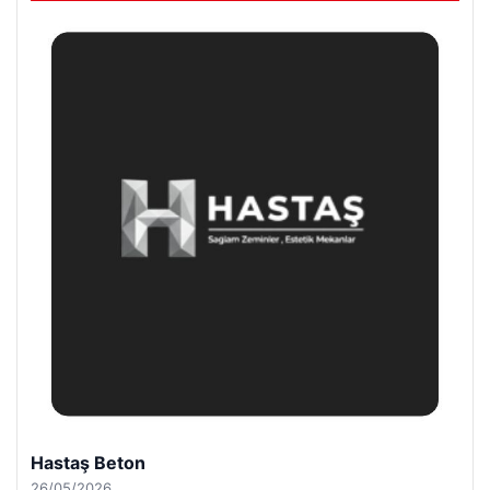
Enes Kaplan Avukatlık Bürosu
28/04/2026