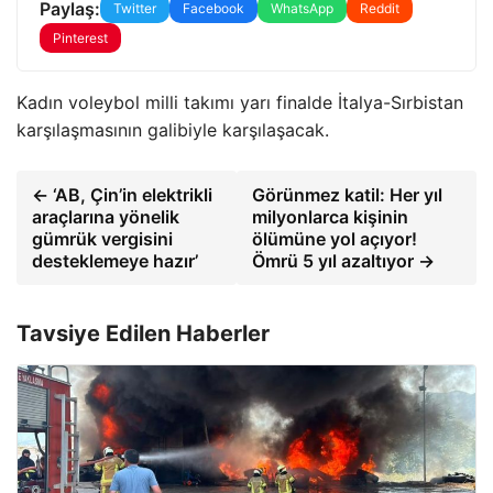
Paylaş:
Twitter
Facebook
WhatsApp
Reddit
Pinterest
Kadın voleybol milli takımı yarı finalde İtalya-Sırbistan
karşılaşmasının galibiyle karşılaşacak.
← ‘AB, Çin’in elektrikli
Görünmez katil: Her yıl
araçlarına yönelik
milyonlarca kişinin
gümrük vergisini
ölümüne yol açıyor!
desteklemeye hazır’
Ömrü 5 yıl azaltıyor →
Tavsiye Edilen Haberler