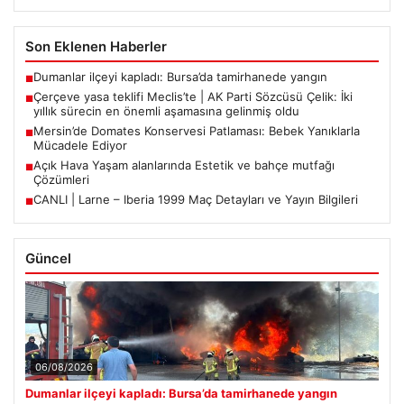
Son Eklenen Haberler
Dumanlar ilçeyi kapladı: Bursa’da tamirhanede yangın
■
Çerçeve yasa teklifi Meclis’te | AK Parti Sözcüsü Çelik: İki
■
yıllık sürecin en önemli aşamasına gelinmiş oldu
Mersin’de Domates Konservesi Patlaması: Bebek Yanıklarla
■
Mücadele Ediyor
Açık Hava Yaşam alanlarında Estetik ve bahçe mutfağı
■
Çözümleri
CANLI | Larne – Iberia 1999 Maç Detayları ve Yayın Bilgileri
■
Güncel
06/08/2026
Dumanlar ilçeyi kapladı: Bursa’da tamirhanede yangın